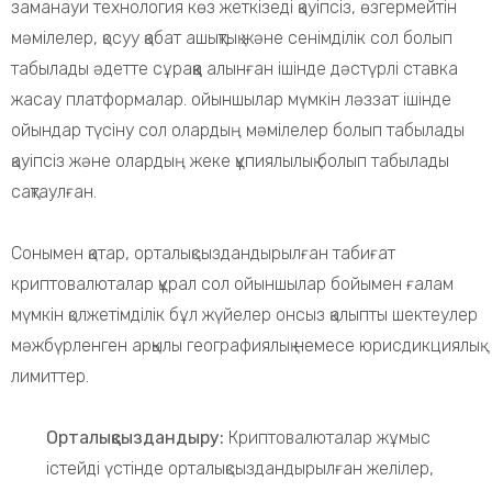
заманауи технология көз жеткізеді қауіпсіз, өзгермейтін
мәмілелер, қосуу қабат ашықтық және сенімділік сол болып
табылады әдетте сұраққа алынған ішінде дәстүрлі ставка
жасау платформалар. ойыншылар мүмкін ләззат ішінде
ойындар түсіну сол олардың мәмілелер болып табылады
қауіпсіз және олардың жеке құпиялылық болып табылады
сақтаулған.
Сонымен қатар, орталықсыздандырылған табиғат
криптовалюталар құрал сол ойыншылар бойымен ғалам
мүмкін қолжетімділік бұл жүйелер онсыз қалыпты шектеулер
мәжбүрленген арқылы географиялық немесе юрисдикциялық
лимиттер.
Орталықсыздандыру:
Криптовалюталар жұмыс
істейді үстінде орталықсыздандырылған желілер,