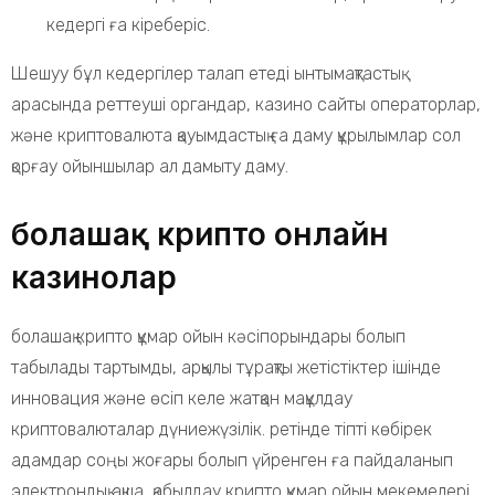
кедергі ға кіреберіс.
Шешуу бұл кедергілер талап етеді ынтымақтастық
арасында реттеуші органдар, казино сайты операторлар,
және криптовалюта қауымдастық ға даму құрылымлар сол
қорғау ойыншылар ал дамыту даму.
болашақ крипто онлайн
казинолар
болашақ крипто құмар ойын кәсіпорындары болып
табылады тартымды, арқылы тұрақты жетістіктер ішінде
инновация және өсіп келе жатқан мақұлдау
криптовалюталар дүниежүзілік. ретінде тіпті көбірек
адамдар соңы жоғары болып үйренген ға пайдаланып
электрондық ақша, қабылдау крипто құмар ойын мекемелері