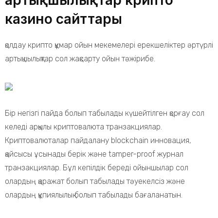
артықшылықтар крипто
казино сайттары
қолдау крипто құмар ойын мекемелері ерекшеліктер әртүрлі
артықшылықтар сол жақсарту ойын тәжірибе.
Бір негізгі пайда болып табылады күшейтілген қорғау сол
келеді арқылы криптовалюта транзакциялар.
Криптовалюталар пайдалану blockchain инновация,
қайсысы ұсынады берік және tamper-proof журнал
транзакциялар. Бұл кепілдік береді ойыншылар сол
олардың қаражат болып табылады тәуекелсіз және
олардың құпиялылық болып табылады бағаланатын.