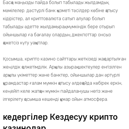
Басқа маңызды пайда болып табылады жылдамдық
мәмілелер. дәстүрлі банк қызметі тәсілдер көбіне қатысу
кідірістер, ал криптовалюта сатып алулар болып
табылады әдетте жылдамырақ, мүмкіндік бере отырып
ойыншылар ға бағалау олардың джекпоттар онсыз
қажетсіз күту уақытлар.
Қосымша, крипто казино сайттары жеткізеді жақсартылған
жеңілдік қолжетімділік. Арқылы азырақ шектеулер енгізілген
арқылы үкіметтер және банктер, ойыншылар дан әртүрлі
құрамдастар ғалам мүмкін қатысу әлдеқайда көбірек еркін,
кеңейіп келе жатқан мүмкін пайдаланушы негіз және
ілгерілету қосымша кешенді құмар ойын атмосфера.
кедергілер Кездесуу крипто
казинолар