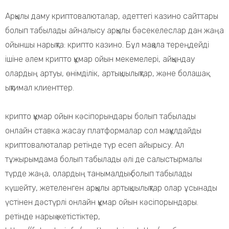
Арқылы даму криптовалюталар, әдеттегі казино сайттары
болып табылады айналысу арқылы бәсекелеслар дан жаңа
ойыншы нарықта: крипто казино. Бұл мақала тереңдейді
ішіне әлем крипто құмар ойын мекемелері, айқындау
олардың артуы, өнімділік, артықшылықтар, және болашақ
ықтимал клиенттер.
крипто құмар ойын кәсіпорындары болып табылады
онлайн ставка жасау платформалар сол мақұлдайды
криптовалюталар ретінде түр есеп айырысу. Ал
тұжырымдама болып табылады әлі де салыстырмалы
түрде жаңа, олардың танымалдық болып табылады
күшейту, жетеленген арқылы артықшылықтар олар ұсынады
үстінен дәстүрлі онлайн құмар ойын кәсіпорындары.
ретінде нарық жетістіктер,