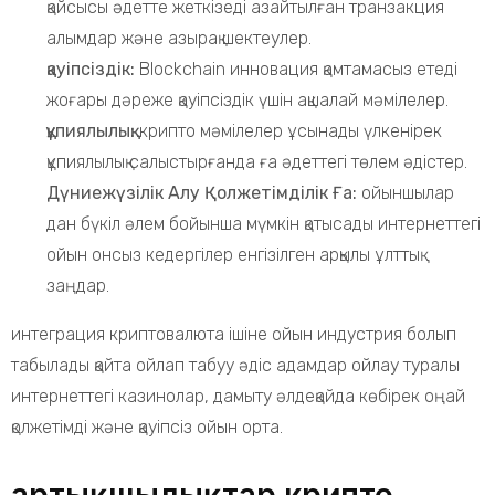
қайсысы әдетте жеткізеді азайтылған транзакция
алымдар және азырақ шектеулер.
қауіпсіздік:
Blockchain инновация қамтамасыз етеді
жоғары дәреже қауіпсіздік үшін ақшалай мәмілелер.
құпиялылық:
крипто мәмілелер ұсынады үлкенірек
құпиялылық салыстырғанда ға әдеттегі төлем әдістер.
Дүниежүзілік Алу Қолжетімділік Ға:
ойыншылар
дан бүкіл әлем бойынша мүмкін қатысады интернеттегі
ойын онсыз кедергілер енгізілген арқылы ұлттық
заңдар.
интеграция криптовалюта ішіне ойын индустрия болып
табылады қайта ойлап табуу әдіс адамдар ойлау туралы
интернеттегі казинолар, дамыту әлдеқайда көбірек оңай
қолжетімді және қауіпсіз ойын орта.