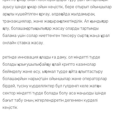
ауысу ішінде құмар ойын кеңістік, бере отырып ойыншылар
арқылы күшейтілген қорғау, әлдеқайда жылдамырақ
транзакциялар, және жақсырақ қолжетімділік. Ал қиындықтар
қалу, болашақ артықшылықтар жасау оларды тартымды
балама үшін солар ниеттенген тексеру сыртқа жаңа құрал
онлайн ставка жасау.
ретінде инновация қалады ға даму, ол міндетті түрде
болады қызығушылық байқау қалай крипто казинолар
бейімделу және өсу, ықтимал түрде қайта қалыптастыру
болашақ ойын нарық. Үшін ойыншылар және операторлар
бірдей, түсіну күрделіліктер бұл гүлденіп келе жатқан
сектор міндетті түрде болады болу аса маңызды ішінде
бағыт табу оның жігерлендіретін дегенмен күрделі
кеңістік.