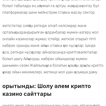
болып табылады ең ықтимал ға артуы, жақсырақ енгізу бұл
платформалар ішіне мейнстрим ставка жасау сектор.
жетістіктер сияқты ретінде smart келісімдер және
орталықсыздандырылған қолданбалар мүмкін өзгеру жол
онлайн казинолар жұмыс істейді, жеткізе отырып тіпті
көбірек орынды және айқын ставка қою нұсқалар. Ішінде
қоса, ретінде нұсқаулар айналасында криптовалюталар
болып шығу Айқынушы, көбірек ойыншылар мүмкін
шынымен сезім Жайлылықуға болатын қызықты арқылы крипто
құмар ойын мекемелері, жетекші жол үшін қосымша даму.
Қорытынды: Шолу әлем крипто
казино сайттары
крипто құмар ойын кәсіпорындары тұру үшін айтарлықтай