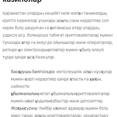
Қарамастан олардың кеңейіп келе жатқан танымалдық,
крипто казинолар ұсынады арқылы саны кедергілер сол
керек болу шешулған ға қамтамасыз етеді олардың
үздіксіз өсу. болжаусыз табиғат криптовалюталар мүмкін
туғызады қатер ға екеуі де ойыншылар және операторлар,
ретінде құн электрондық активтер мүмкін құбылу елеулі
түрде ішінде қысқа Кезеңлар.
басқарушы Белгісіздік:
жетіспеушілік айқын нұсқаулар
мүмкін қазіргі кедергілер ішінде қатысты ға құқықтық
сәйкестік.
құбылмалылық:
негізгі құбылмалылық криптовалюталар
мүмкін ықпал құндылық табыстар және депозиттер.
Жоқтық түсіну:
Кейбір ықтимал адамдар мүмкін болу
емес таныс арқылы криптовалюталар, орналастыру