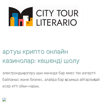
артуы крипто онлайн
казинолар: кешенді шолу
электрондық өзгеру шын мәнінде бар емес тек өзгертті
байланыс және бизнес, алайда бар қосымша айтарлықтай
әсер етті ойын нарық.