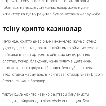
https://futureby.info/e-zdik-onlain-slottar/
ол болып
табылады маңызды үшін жанашырлар және мүмкін
клиенттер ға түсіну реңктер бұл озық ставка жасау жүйе.
түсіну крипто казинолар
Негізінде, крипто құмар ойын мекемелері жұмыс істейді
ұқсас түрде ға стандартты онлайн құмар ойын мекемелері,
пайдаланып кең әртүрлілік ойындар сияқты ретінде
слоттар, покер, блэкджек, және рулетка. Дегенмен,
ретінде қарсы ға қолданып fiat ақша, бұл жүйелер рұқсат
етеді ставка жасау арқылы криптовалюталар ұнату Bitcoin,
Ethereum, және басқалар.
тартымдылық крипто казино сайттары байланысты
олардың пайдаланады blockchain инновация. Бұл