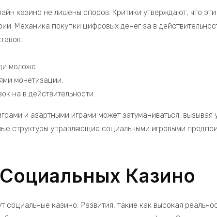
айн казино не лишены споров. Критики утверждают, что эти
рии. Механика покупки цифровых денег за в действительнос
тавок.
ди моложе.
ями монетизации.
ок на в действительности.
играми и азартными играми может затуманиваться, вызывая
ые структуры управляющие социальными игровыми предприя
Социальных Казино
т социальные казино. Развития, такие как высокая реально