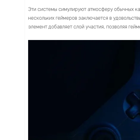
Эти системы симулируют атмосферу обычных каз
нескольких геймеров заключается в удовольстви
элемент добавляет слой участия, позволяя гей