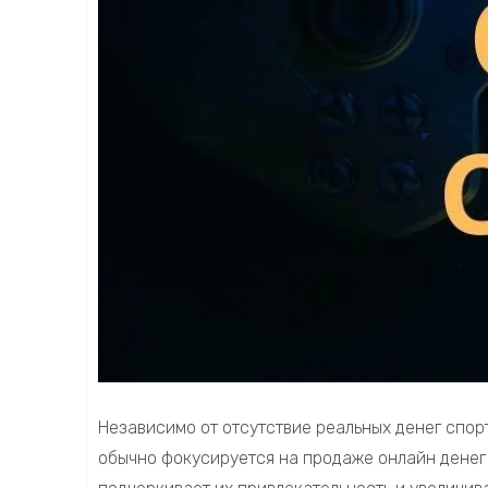
Независимо от отсутствие реальных денег спор
обычно фокусируется на продаже онлайн денег 