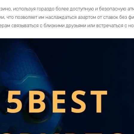
ино, используя гораздо более доступную и безопасную атм
и, что позволяет им наслаждаться азартом от ставок без ф
мерам связываться с близкими друзьями или встречаться с 