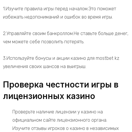
1.Изучите правила игры перед началом.Это поможет
избежать недопониманий и ошибок во время игры.
2.Управляйте своим банкроллом.Не ставьте больше денег,
чем можете себе позволить потерять.
3.Используйте бонусы и акции казино для
mostbet kz
увеличения своих шансов на выигрыш.
Проверка честности игры в
лицензионных казино
Проверьте наличие лицензии у казино на
официальном сайте лицензионного органа.
Изучите отзывы игроков о казино в независимых