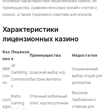
основные характеристики лицензионных казино, их
преимущества, сравним несколько онлайн-слотов и
казино, а также
поделимся советами для игроков.
Характеристики
лицензионных казино
Каз
Лицензи
Преимущества
Недостатки
ино
я
UK
888
Ограниченный
Gambling
Широкий выбор игр,
Casi
выбор опций для
Commissio
быстрые выплаты
no
депозитов
n
Высокие
Malta
Отличный мобильный
LeoV
требования к
Gaming
опыт, круглосуточная
egas
ставкам для