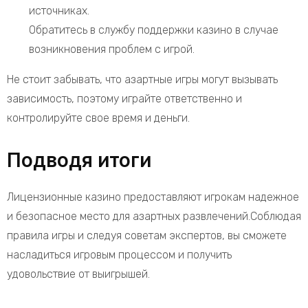
источниках.
Обратитесь в службу поддержки казино в случае
возникновения проблем с игрой.
Не стоит забывать, что азартные игры могут вызывать
зависимость, поэтому играйте ответственно и
контролируйте свое время и деньги.
Подводя итоги
Лицензионные казино предоставляют игрокам надежное
и безопасное место для азартных развлечений.Соблюдая
правила игры и следуя советам экспертов, вы сможете
насладиться игровым процессом и получить
удовольствие от выигрышей.