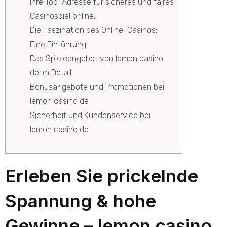
Ihre Top-Adresse für sicheres und faires
Casinospiel online.
Die Faszination des Online-Casinos:
Eine Einführung
Das Spieleangebot von lemon casino
de im Detail
Bonusangebote und Promotionen bei
lemon casino de
Sicherheit und Kundenservice bei
lemon casino de
Erleben Sie prickelnde
Spannung & hohe
Gewinne – lemon casino