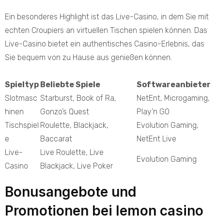
Ein besonderes Highlight ist das Live-Casino, in dem Sie mit
echten Croupiers an virtuellen Tischen spielen können. Das
Live-Casino bietet ein authentisches Casino-Erlebnis, das
Sie bequem von zu Hause aus genießen können.
Spieltyp
Beliebte Spiele
Softwareanbieter
Slotmasc
Starburst, Book of Ra,
NetEnt, Microgaming,
hinen
Gonzo’s Quest
Play’n GO
Tischspiel
Roulette, Blackjack,
Evolution Gaming,
e
Baccarat
NetEnt Live
Live-
Live Roulette, Live
Evolution Gaming
Casino
Blackjack, Live Poker
Bonusangebote und
Promotionen bei lemon casino