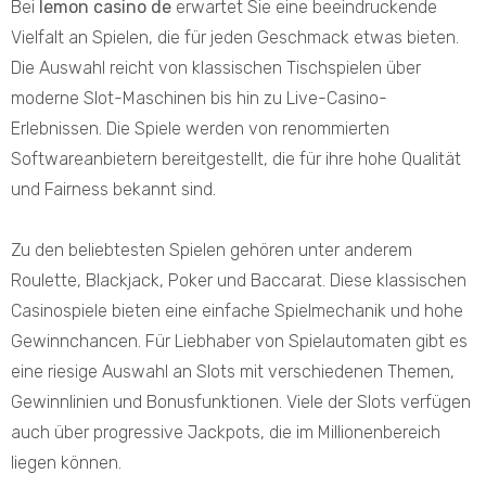
Bei
lemon casino de
erwartet Sie eine beeindruckende
Vielfalt an Spielen, die für jeden Geschmack etwas bieten.
Die Auswahl reicht von klassischen Tischspielen über
moderne Slot-Maschinen bis hin zu Live-Casino-
Erlebnissen. Die Spiele werden von renommierten
Softwareanbietern bereitgestellt, die für ihre hohe Qualität
und Fairness bekannt sind.
Zu den beliebtesten Spielen gehören unter anderem
Roulette, Blackjack, Poker und Baccarat. Diese klassischen
Casinospiele bieten eine einfache Spielmechanik und hohe
Gewinnchancen. Für Liebhaber von Spielautomaten gibt es
eine riesige Auswahl an Slots mit verschiedenen Themen,
Gewinnlinien und Bonusfunktionen. Viele der Slots verfügen
auch über progressive Jackpots, die im Millionenbereich
liegen können.