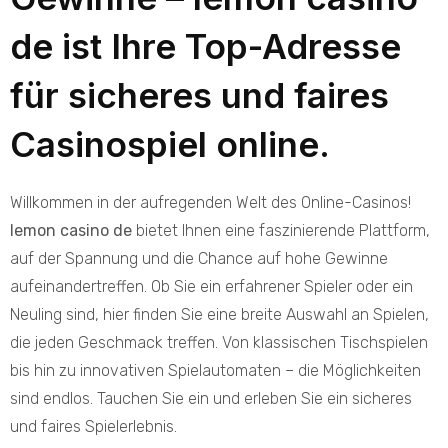
de ist Ihre Top-Adresse
für sicheres und faires
Casinospiel online.
Willkommen in der aufregenden Welt des Online-Casinos!
lemon casino de
bietet Ihnen eine faszinierende Plattform,
auf der Spannung und die Chance auf hohe Gewinne
aufeinandertreffen. Ob Sie ein erfahrener Spieler oder ein
Neuling sind, hier finden Sie eine breite Auswahl an Spielen,
die jeden Geschmack treffen. Von klassischen Tischspielen
bis hin zu innovativen Spielautomaten – die Möglichkeiten
sind endlos. Tauchen Sie ein und erleben Sie ein sicheres
und faires Spielerlebnis.