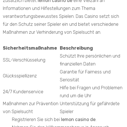
Zusätzlich bietet
lemon casino de
eine Vielzahl an
Informationen und Hilfestellungen zum Thema
verantwortungsbewusstes Spielen. Das Casino setzt sich
für den Schutz seiner Spieler ein und bietet verschiedene
Maßnahmen zur Verhinderung von Spielsucht an.
Sicherheitsmaßnahme
Beschreibung
Schützt Ihre persönlichen und
SSL-Verschlüsselung
finanziellen Daten
Garantie für Fairness und
Glücksspiellizenz
Seriosität
Hilfe bei Fragen und Problemen
24/7 Kundenservice
rund um die Uhr
Maßnahmen zur Prävention
Unterstützung für gefährdete
von Spielsucht
Spieler
Registrieren Sie sich bei
lemon casino de
.