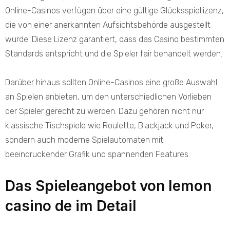
Online-Casinos verfügen über eine gültige Glücksspiellizenz,
die von einer anerkannten Aufsichtsbehörde ausgestellt
wurde. Diese Lizenz garantiert, dass das Casino bestimmten
Standards entspricht und die Spieler fair behandelt werden.
Darüber hinaus sollten Online-Casinos eine große Auswahl
an Spielen anbieten, um den unterschiedlichen Vorlieben
der Spieler gerecht zu werden. Dazu gehören nicht nur
klassische Tischspiele wie Roulette, Blackjack und Poker,
sondern auch moderne Spielautomaten mit
beeindruckender Grafik und spannenden Features.
Das Spieleangebot von lemon
casino de im Detail