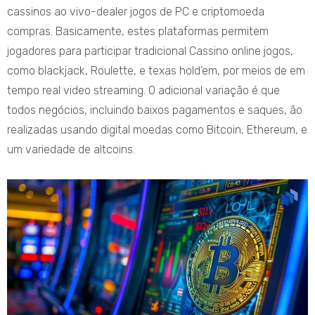
cassinos ao vivo-dealer jogos de PC e criptomoeda
compras. Basicamente, estes plataformas permitem
jogadores para participar tradicional Cassino online jogos,
como blackjack, Roulette, e texas hold’em, por meios de em
tempo real video streaming. O adicional variação é que
todos negócios, incluindo baixos pagamentos e saques, ão
realizadas usando digital moedas como Bitcoin, Ethereum, e
um variedade de altcoins.