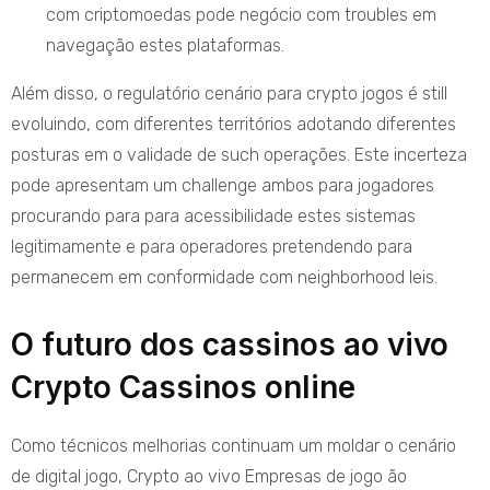
com criptomoedas pode negócio com troubles em
navegação estes plataformas.
Além disso, o regulatório cenário para crypto jogos é still
evoluindo, com diferentes territórios adotando diferentes
posturas em o validade de such operações. Este incerteza
pode apresentam um challenge ambos para jogadores
procurando para para acessibilidade estes sistemas
legitimamente e para operadores pretendendo para
permanecem em conformidade com neighborhood leis.
O futuro dos cassinos ao vivo
Crypto Cassinos online
Como técnicos melhorias continuam um moldar o cenário
de digital jogo, Crypto ao vivo Empresas de jogo ão