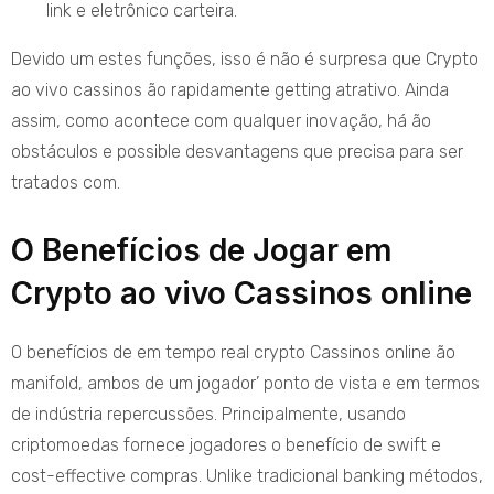
link e eletrônico carteira.
Devido um estes funções, isso é não é surpresa que Crypto
ao vivo cassinos ão rapidamente getting atrativo. Ainda
assim, como acontece com qualquer inovação, há ão
obstáculos e possible desvantagens que precisa para ser
tratados com.
O Benefícios de Jogar em
Crypto ao vivo Cassinos online
O benefícios de em tempo real crypto Cassinos online ão
manifold, ambos de um jogador’ ponto de vista e em termos
de indústria repercussões. Principalmente, usando
criptomoedas fornece jogadores o benefício de swift e
cost-effective compras. Unlike tradicional banking métodos,