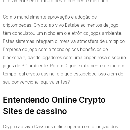
diretamente em o futuro deste crescente mercado.
Com o mundialmente aprovação e adoção de
criptomoedas, Crypto ao vivo Estabelecimentos de jogo
têm conquistou um nicho em o eletrônico jogos ambiente.
Estes sistemas integram o imersiva atmosfera de um típico
Empresa de jogo com o tecnológicos benefícios de
blockchain, dando jogadores com uma engenhosa e seguro
jogos de PC ambiente. Porém O que exatamente define em
tempo real crypto casino, e o que estabelece isso além de
seu convencional equivalentes?
Entendendo Online Crypto
Sites de cassino
Crypto ao vivo Cassinos online operam em o junção dos