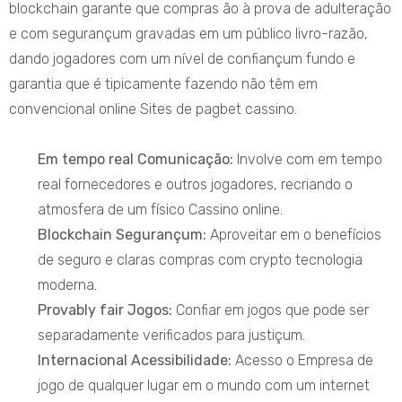
blockchain garante que compras ão à prova de adulteração
e com segurançum gravadas em um público livro-razão,
dando jogadores com um nível de confiançum fundo e
garantia que é tipicamente fazendo não têm em
convencional online Sites de
pagbet cassino
.
Em tempo real Comunicação:
Involve com em tempo
real fornecedores e outros jogadores, recriando o
atmosfera de um físico Cassino online.
Blockchain Segurançum:
Aproveitar em o benefícios
de seguro e claras compras com crypto tecnologia
moderna.
Provably fair Jogos:
Confiar em jogos que pode ser
separadamente verificados para justiçum.
Internacional Acessibilidade:
Acesso o Empresa de
jogo de qualquer lugar em o mundo com um internet