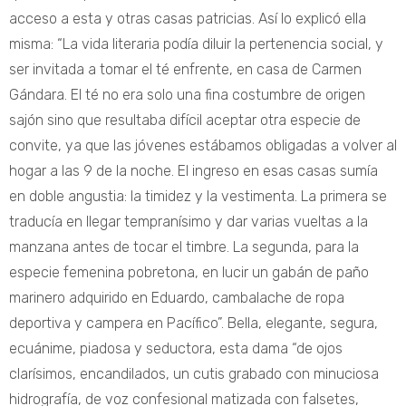
acceso a esta y otras casas patricias. Así lo explicó ella
misma: “La vida literaria podía diluir la pertenencia social, y
ser invitada a tomar el té enfrente, en casa de Carmen
Gándara. El té no era solo una fina costumbre de origen
sajón sino que resultaba difícil aceptar otra especie de
convite, ya que las jóvenes estábamos obligadas a volver al
hogar a las 9 de la noche. El ingreso en esas casas sumía
en doble angustia: la timidez y la vestimenta. La primera se
traducía en llegar tempranísimo y dar varias vueltas a la
manzana antes de tocar el timbre. La segunda, para la
especie femenina pobretona, en lucir un gabán de paño
marinero adquirido en Eduardo, cambalache de ropa
deportiva y campera en Pacífico”. Bella, elegante, segura,
ecuánime, piadosa y seductora, esta dama “de ojos
clarísimos, encandilados, un cutis grabado con minuciosa
hidrografía, de voz confesional matizada con falsetes,