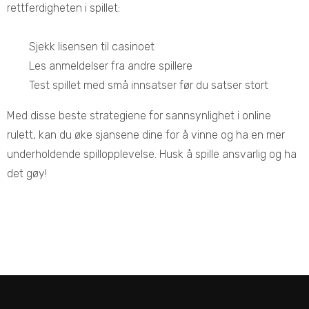
rettferdigheten i spillet:
Sjekk lisensen til casinoet
Les anmeldelser fra andre spillere
Test spillet med små innsatser før du satser stort
Med disse beste strategiene for sannsynlighet i online
rulett, kan du øke sjansene dine for å vinne og ha en mer
underholdende spillopplevelse. Husk å spille ansvarlig og ha
det gøy!