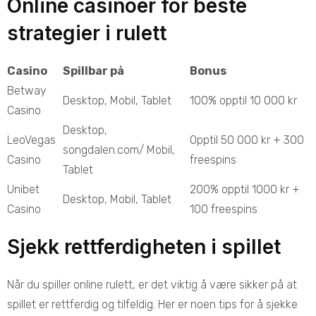
Online casinoer for beste
strategier i rulett
Casino
Spillbar på
Bonus
Betway
Desktop, Mobil, Tablet
100% opptil 10 000 kr
Casino
Desktop,
LeoVegas
Opptil 50 000 kr + 300
songdalen.com/
Mobil,
Casino
freespins
Tablet
Unibet
200% opptil 1000 kr +
Desktop, Mobil, Tablet
Casino
100 freespins
Sjekk rettferdigheten i spillet
Når du spiller online rulett, er det viktig å være sikker på at
spillet er rettferdig og tilfeldig. Her er noen tips for å sjekke