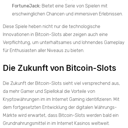
FortuneJack:
Bietet eine Serie von Spielen mit
erschwinglichen Chancen und immersiven Erlebnissen.
Diese Spiele heben nicht nur die technologische
Innovationen in Bitcoin-Slots aber zeigen auch eine
Verpflichtung, um unterhaltsames und lohnendes Gameplay
für Enthusiasten aller Niveaus zu bieten.
Die Zukunft von Bitcoin-Slots
Die Zukunft der Bitcoin-Slots sieht viel versprechend aus,
da mehr Gamer und Spiellokal die Vorteile von
Kryptowährungen im im Internet Gaming identifizieren. Mit
dem fortgesetzten Entwicklung der digitalen Währungs-
Märkte wird erwartet, dass Bitcoin-Slots werden bald ein
Grundnahrungsmittel in im Internet Kasinos weltweit.