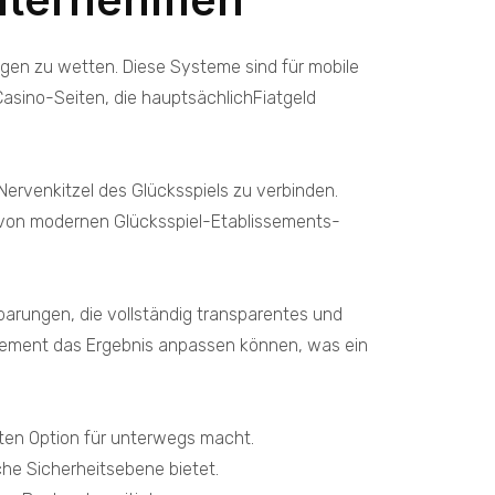
gen zu wetten. Diese Systeme sind für mobile
Casino-Seiten, die hauptsächlichFiatgeld
Nervenkitzel des Glücksspiels zu verbinden.
ie von modernen Glücksspiel-Etablissements-
barungen, die vollständig transparentes und
issement das Ergebnis anpassen können, was ein
gten Option für unterwegs macht.
che Sicherheitsebene bietet.