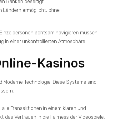
en Banken beseitigt.
 Ländern ermöglicht, ohne
e Einzelpersonen achtsam navigieren müssen.
g in einer unkontrollierten Atmosphäre.
nline-Kasinos
d Moderne Technologie. Diese Systeme sind
ssern.
 alle Transaktionen in einem klaren und
t das Vertrauen in die Fairness der Videospiele,