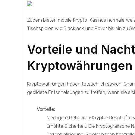
Zudem bieten mobile Krypto-Kasinos normalerweise
Tischspielen wie Blackjack und Poker bis hin zu Sl
Vorteile und Nach
Kryptowährungen 
Kryptowährungen haben tatsächlich sowohl Chance
gebildete Entscheidungen zu treffen, wenn sie si
Vorteile:
Niedrigere Gebühren: Krypto-Geschäfte v
Erhöhte Sicherheit: Die kryptografische 
Dezentralisierung: Spieler haben Kontroll