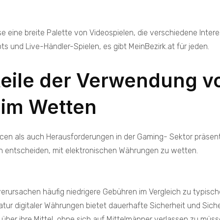
 eine breite Palette von Videospielen, die verschiedene Inter
ots und Live-Händler-Spielen, es gibt
MeinBezirk.at
für jeden.
teile der Verwendung v
im Wetten
n als auch Herausforderungen in der Gaming- Sektor präsentie
ch entscheiden, mit elektronischen Währungen zu wetten.
erursachen häufig niedrigere Gebühren im Vergleich zu typisch
Natur digitaler Währungen bietet dauerhafte Sicherheit und Sich
e über ihre Mittel, ohne sich auf Mittelmänner verlassen zu müss