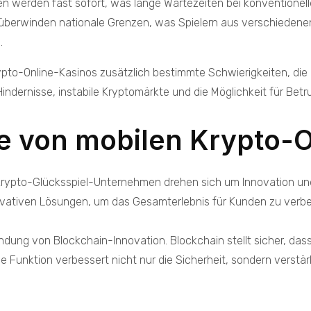
 werden fast sofort, was lange Wartezeiten bei konventionell
erwinden nationale Grenzen, was Spielern aus verschiedenen
.
rypto-Online-Kasinos zusätzlich bestimmte Schwierigkeiten, di
dernisse, instabile Kryptomärkte und die Möglichkeit für Betru
 von mobilen Krypto-O
rypto-Glücksspiel-Unternehmen drehen sich um Innovation un
vativen Lösungen, um das Gesamterlebnis für Kunden zu verbe
dung von Blockchain-Innovation. Blockchain stellt sicher, dass
 Funktion verbessert nicht nur die Sicherheit, sondern verstärk