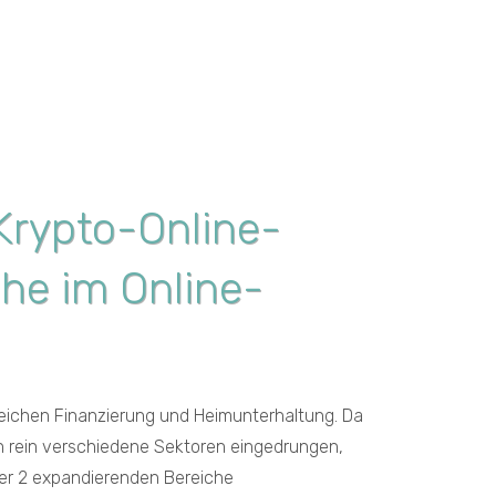
Krypto-Online-
he im Online-
ereichen Finanzierung und Heimunterhaltung. Da
h rein verschiedene Sektoren eingedrungen,
eser 2 expandierenden Bereiche