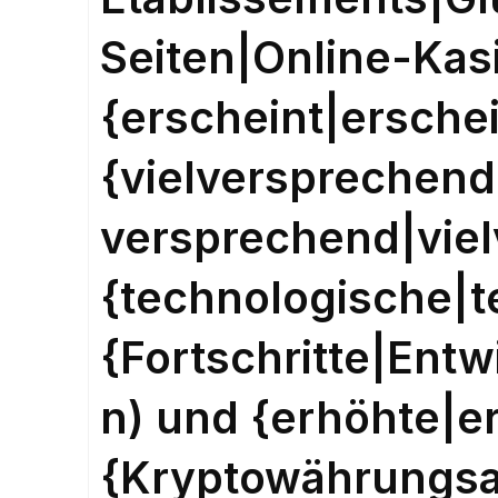
Seiten|Online-Kas
{erscheint|erschei
{vielversprechend
versprechend|viel
{technologische|t
{Fortschritte|Ent
n) und {erhöhte|e
{Kryptowährungs