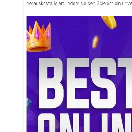
herauskristallisiert, indem sie den Spielern ein un