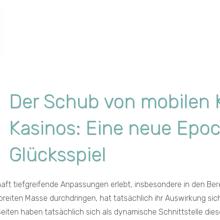
Der Schub von mobilen 
Kasinos: Eine neue Epoc
Glücksspiel
chaft tiefgreifende Anpassungen erlebt, insbesondere in den B
eiten Masse durchdringen, hat tatsächlich ihr Auswirkung sic
Seiten haben tatsächlich sich als dynamische Schnittstelle di