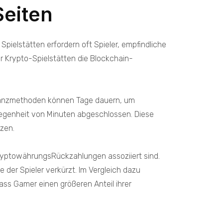
Seiten
pielstätten erfordern oft Spieler, empfindliche
r Krypto-Spielstätten die Blockchain-
inanzmethoden können Tage dauern, um
egenheit von Minuten abgeschlossen. Diese
tzen.
 KryptowährungsRückzahlungen assoziiert sind.
der Spieler verkürzt. Im Vergleich dazu
ass Gamer einen größeren Anteil ihrer