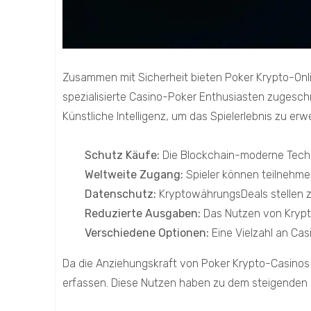
Zusammen mit Sicherheit bieten Poker Krypto-Onli
spezialisierte Casino-Poker Enthusiasten zugeschni
Künstliche Intelligenz, um das Spielerlebnis zu erwe
Schutz Käufe:
Die Blockchain-moderne Technol
Weltweite Zugang:
Spieler können teilnehme
Datenschutz:
KryptowährungsDeals stellen z
Reduzierte Ausgaben:
Das Nutzen von Krypt
Verschiedene Optionen:
Eine Vielzahl an Cas
Da die Anziehungskraft von Poker Krypto-Casinos 
erfassen. Diese Nutzen haben zu dem steigenden 