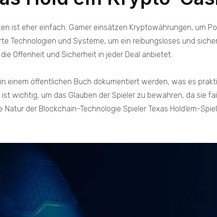
en ist eher einfach: Gamer einsätzen Kryptowährungen, um Poke
rte Technologien und Systeme, um ein reibungsloses und sichere
ie Offenheit und Sicherheit in jeder Deal anbietet.
n in einem öffentlichen Buch dokumentiert werden, was es pra
it ist wichtig, um das Glauben der Spieler zu bewahren, da sie f
ale Natur der Blockchain-Technologie Spieler Texas Hold’em-Spi