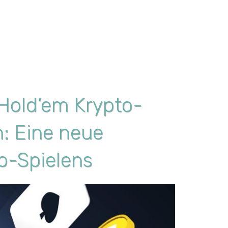
Hold’em Krypto-
: Eine neue
o-Spielens