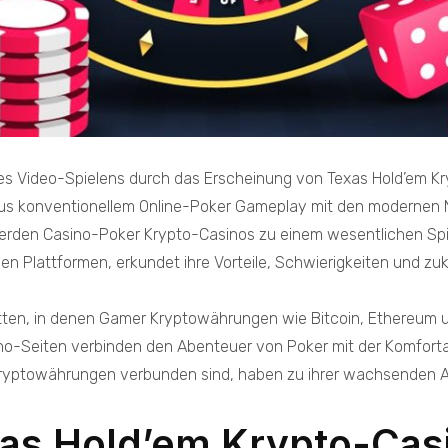
des Video-Spielens durch das Erscheinung von Texas Hold’em K
n aus konventionellem Online-Poker Gameplay mit den moderne
rden Casino-Poker Krypto-Casinos zu einem wesentlichen Spieler
n Plattformen, erkundet ihre Vorteile, Schwierigkeiten und zuk
tten, in denen Gamer Kryptowährungen wie Bitcoin, Ethereum 
o-Seiten verbinden den Abenteuer von Poker mit der Komfortab
 Kryptowährungen verbunden sind, haben zu ihrer wachsenden At
as Hold’em Krypto-Cas