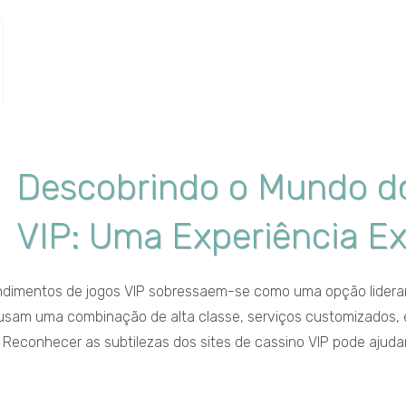
Descobrindo o Mundo do
VIP: Uma Experiência Ex
eendimentos de jogos VIP sobressaem-se como uma opção lider
 usam uma combinação de alta classe, serviços customizados,
econhecer as subtilezas dos sites de cassino VIP pode ajudar 