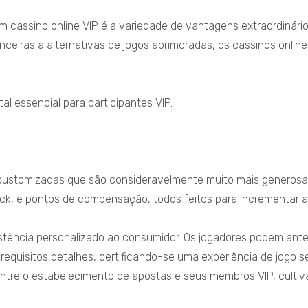
m cassino online VIP é a variedade de vantagens extraordinár
nceiras a alternativas de jogos aprimoradas, os cassinos onlin
al essencial para participantes VIP.
ustomizadas que são consideravelmente muito mais generosas
k, e pontos de compensação, todos feitos para incrementar a
sistência personalizado ao consumidor. Os jogadores podem ant
quisitos detalhes, certificando-se uma experiência de jogo se
entre o estabelecimento de apostas e seus membros VIP, culti