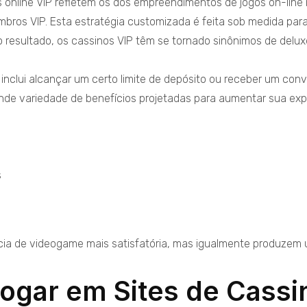
 online VIP refletem os dos empreendimentos de jogos on-lin
bros VIP. Esta estratégia customizada é feita sob medida par
 resultado, os cassinos VIP têm se tornado sinônimos de deluxe
 inclui alcançar um certo limite de depósito ou receber um con
de variedade de benefícios projetadas para aumentar sua exp
s
ia de videogame mais satisfatória, mas igualmente produzem 
Jogar em Sites de Cassi