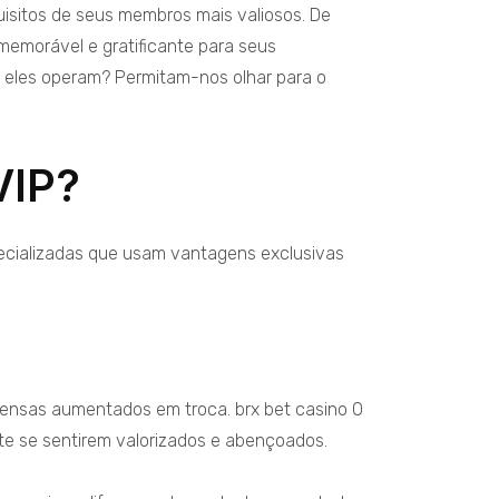
uisitos de seus membros mais valiosos. De
emorável e gratificante para seus
 eles operam? Permitam-nos olhar para o
VIP?
pecializadas que usam vantagens exclusivas
mpensas aumentados em troca.
brx bet casino
O
 se sentirem valorizados e abençoados.