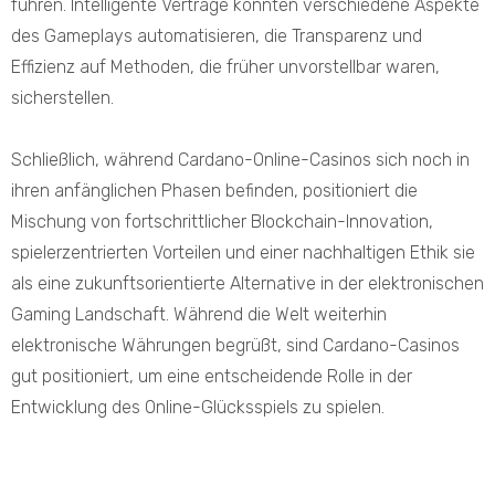
führen. Intelligente Verträge könnten verschiedene Aspekte
des Gameplays automatisieren, die Transparenz und
Effizienz auf Methoden, die früher unvorstellbar waren,
sicherstellen.
Schließlich, während Cardano-Online-Casinos sich noch in
ihren anfänglichen Phasen befinden, positioniert die
Mischung von fortschrittlicher Blockchain-Innovation,
spielerzentrierten Vorteilen und einer nachhaltigen Ethik sie
als eine zukunftsorientierte Alternative in der elektronischen
Gaming Landschaft. Während die Welt weiterhin
elektronische Währungen begrüßt, sind Cardano-Casinos
gut positioniert, um eine entscheidende Rolle in der
Entwicklung des Online-Glücksspiels zu spielen.