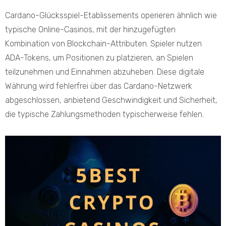
Cardano-Glücksspiel-Etablissements operieren ähnlich wie
typische Online-Casinos, mit der hinzugefügten
Kombination von Blockchain-Attributen. Spieler nutzen
ADA-Tokens, um Positionen zu platzieren, an Spielen
teilzunehmen und Einnahmen abzuheben. Diese digitale
Währung wird fehlerfrei über das Cardano-Netzwerk
abgeschlossen, anbietend Geschwindigkeit und Sicherheit,
die typische Zahlungsmethoden typischerweise fehlen.