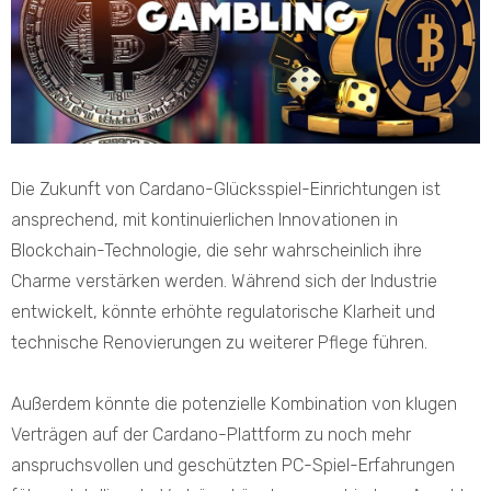
Die Zukunft von Cardano-Glücksspiel-Einrichtungen ist
ansprechend, mit kontinuierlichen Innovationen in
Blockchain-Technologie, die sehr wahrscheinlich ihre
Charme verstärken werden. Während sich der Industrie
entwickelt, könnte erhöhte regulatorische Klarheit und
technische Renovierungen zu weiterer Pflege führen.
Außerdem könnte die potenzielle Kombination von klugen
Verträgen auf der Cardano-Plattform zu noch mehr
anspruchsvollen und geschützten PC-Spiel-Erfahrungen