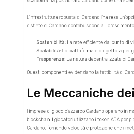
scalabilità ha posizionato Cardano come una scelta
L’infrastruttura robusta di Cardano l’ha resa un’opz
distinte di Cardano contribuiscono a il crescimento
Sostenibilità:
La rete efficiente dal punto di v
Scalabilità:
La piattaforma è progettata per ges
Trasparenza:
La natura decentralizzata di Car
Questi componenti evidenziano la fattibilità di Ca
Le Meccaniche dei 
I imprese di gioco d’azzardo Cardano operano in modo 
blockchain. I giocatori utilizzano i token ADA per pi
Cardano, fornendo velocità e protezione che i me