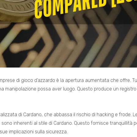
 imprese di gioco d’azzardo è la apertura aumentata che offre. Tutt
una manipolazione possa aver luogo. Questo produce un registro 
alizzata di Cardano, che abbassa il rischio di hacking e frode. Le
sono inherenti al stile di Cardano. Questo fornisce tranquillità p
 sue implicazioni sulla sicurezza.