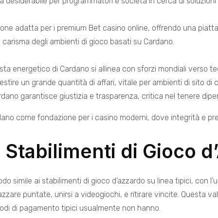
 desiderabile per programmatori e società in cerca di soluzioni 
ione adatta per i
premium Bet casino
online, offrendo una piatta
 carisma degli ambienti di gioco basati su Cardano.
ista energetico di Cardano si allinea con sforzi mondiali verso te
tire un grande quantità di affari, vitale per ambienti di sito di
dano garantisce giustizia e trasparenza, critica nel tenere dip
rdano come fondazione per i casino moderni, dove integrità e pre
Stabilimenti di Gioco 
simile ai stabilimenti di gioco d’azzardo su linea tipici, con l’u
azzare puntate, unirsi a videogiochi, e ritirare vincite. Questa v
todi di pagamento tipici usualmente non hanno.