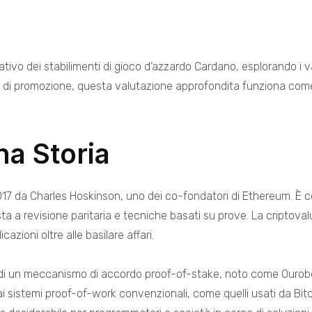
tivo dei stabilimenti di gioco d’azzardo Cardano, esplorando i v
e di promozione, questa valutazione approfondita funziona come u
a Storia
7 da Charles Hoskinson, uno dei co-fondatori di Ethereum. È cono
a a revisione paritaria e tecniche basati su prove. La criptoval
zioni oltre alle basilare affari.
’uso di un meccanismo di accordo proof-of-stake, noto come Ouro
 sistemi proof-of-work convenzionali, come quelli usati da Bitcoin