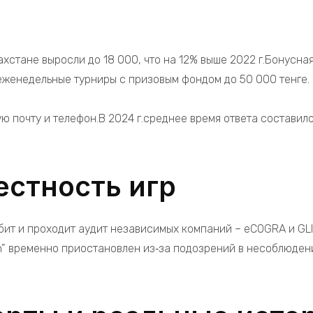
ахстане выросли до 18 000, что на 12% выше 2022 г.Бонусн
и еженедельные турниры с призовым фондом до 50 000 тенге.
ю почту и телефон.В 2024 г.среднее время ответа составило 
естность игр
ит и проходит аудит независимых компаний – eCOGRA и GLI.
pin” временно приостановлен из‑за подозрений в несоблюде