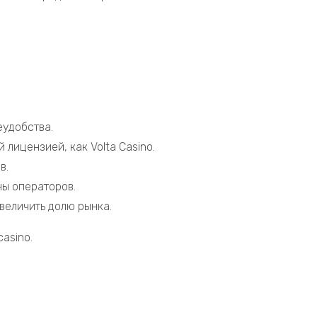
еудобства.
лицензией, как Volta Casino.
в.
ны операторов.
увеличить долю рынка.
asino.