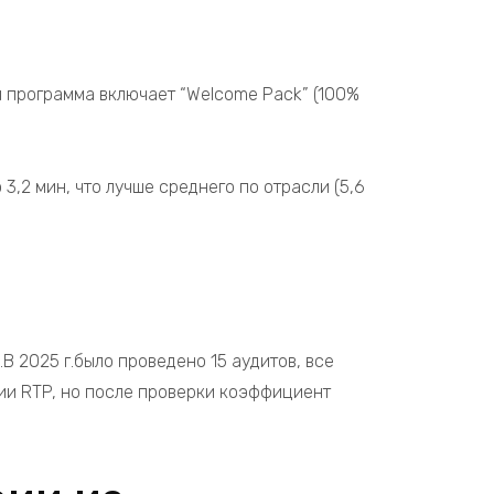
ая программа включает “Welcome Pack” (100%
3,2 мин, что лучше среднего по отрасли (5,6
В 2025 г.было проведено 15 аудитов, все
нии RTP, но после проверки коэффициент