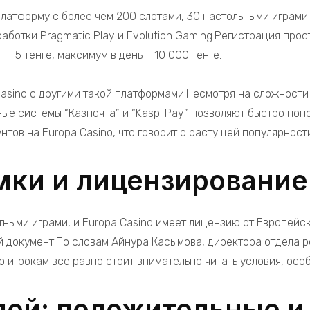
платформу с более чем 200 слотами, 30 настольными играми
работки Pragmatic Play и Evolution Gaming.Регистрация про
– 5 тенге, максимум в день – 10 000 тенге.
asino с другими
такой
платформами.Несмотря на сложности
ые системы “Казпочта” и “Kaspi Pay” позволяют быстро попо
тов на Europa Casino, что говорит о растущей популярност
мки и лицензирование
тными играми, и Europa Casino имеет лицензию от Европейс
й документ.По словам Айнура Касымова, директора отдела р
 игрокам всё равно стоит внимательно читать условия, особ
лей: положительные и