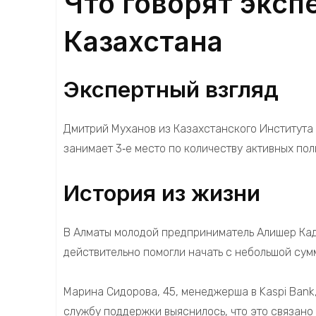
Что говорят эксп
Казахстана
Экспертный взгляд
Дмитрий Муханов из Казахстанского Института С
занимает 3‑е место по количеству активных поль
История из жизни
В Алматы молодой предприниматель Алишер Кадыр
действительно помогли начать с небольшой сум
Марина Сидорова, 45, менеджерша в Kaspi Bank,
службу поддержки выяснилось, что это связано с