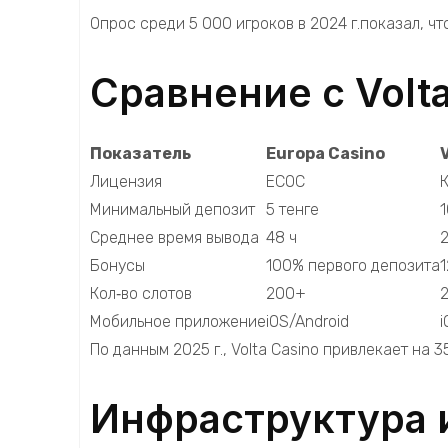
Опрос среди 5 000 игроков в 2024 г.показал, ч
Сравнение с Volt
Показатель
Europa Casino
Лицензия
ECOC
Минимальный депозит
5 тенге
1
Среднее время вывода
48 ч
2
Бонусы
100% первого депозита
Кол‑во слотов
200+
Мобильное приложение
iOS/Android
i
По данным 2025 г., Volta Casino привлекает на
Инфраструктура и