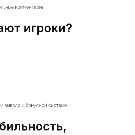
тельные комментарии.
вают игроки?
ям вывода и бонусной системе.
бильность,