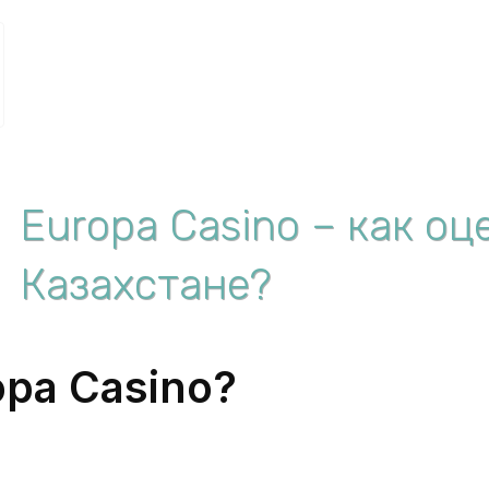
Europa Casino – как о
Казахстане?
opa Casino?