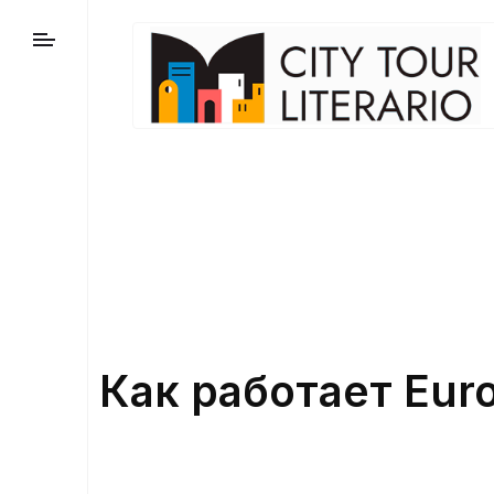
Как работает Eur