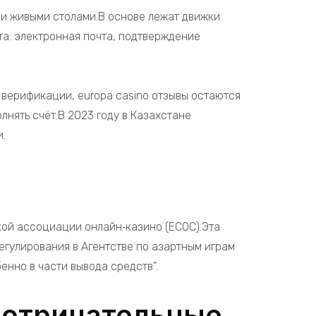
 и живыми столами.В основе лежат движки
ста: электронная почта, подтверждение
 верификации,
europa casino отзывы
остаются
лнять счёт.В 2023 году в Казахстане
и.
кой ассоциации онлайн‑казино (ECOC).Эта
егулирования в Агентстве по азартным играм
енно в части вывода средств”.
 отрицательные