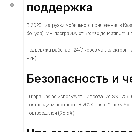
поддержка
В 2023 г.загрузки мобильного приложения в Каз
бонуса), VIP‑программу от Bronze до Platinum 
Поддержка работает 24/7 через чат, электронну
мин).
Безопасность и ч
Europa Casino использует шифрование SSL 256‑б
подтвердили честность.В 2024 г.слот “Lucky S
подтвердился (96,5%).