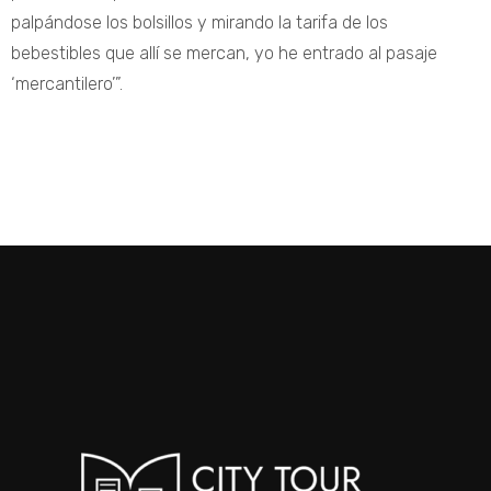
palpándose los bolsillos y mirando la tarifa de los
bebestibles que allí se mercan, yo he entrado al pasaje
‘mercantilero’”.