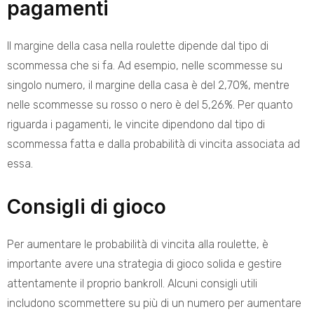
pagamenti
Il margine della casa nella roulette dipende dal tipo di
scommessa che si fa. Ad esempio, nelle scommesse su
singolo numero, il margine della casa è del 2,70%, mentre
nelle scommesse su rosso o nero è del 5,26%. Per quanto
riguarda i pagamenti, le vincite dipendono dal tipo di
scommessa fatta e dalla probabilità di vincita associata ad
essa.
Consigli di gioco
Per aumentare le probabilità di vincita alla roulette, è
importante avere una strategia di gioco solida e gestire
attentamente il proprio bankroll. Alcuni consigli utili
includono scommettere su più di un numero per aumentare