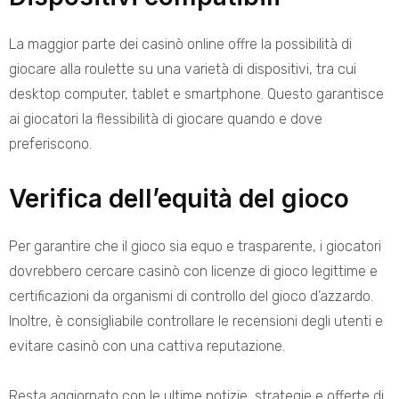
La maggior parte dei casinò online offre la possibilità di
giocare alla roulette su una varietà di dispositivi, tra cui
desktop computer, tablet e smartphone. Questo garantisce
ai giocatori la flessibilità di giocare quando e dove
preferiscono.
Verifica dell’equità del gioco
Per garantire che il gioco sia equo e trasparente, i giocatori
dovrebbero cercare casinò con licenze di gioco legittime e
certificazioni da organismi di controllo del gioco d’azzardo.
Inoltre, è consigliabile controllare le recensioni degli utenti e
evitare casinò con una cattiva reputazione.
Resta aggiornato con le ultime notizie, strategie e offerte di