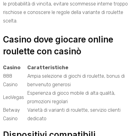
le probabilità di vincita, evitare scommesse interne troppo
rischiose e conoscere le regole della variante di roulette
scelta.
Casino dove giocare online
roulette con casinò
Casino
Caratteristiche
888
Ampia selezione di giochi di roulette, bonus di
Casino
benvenuto generosi
Esperienza di gioco mobile di alta qualità,
LeoVegas
promozioni regolari
Betway
Varietà di varianti di roulette, servizio clienti
Casino
dedicato
Dispositivi compatibili