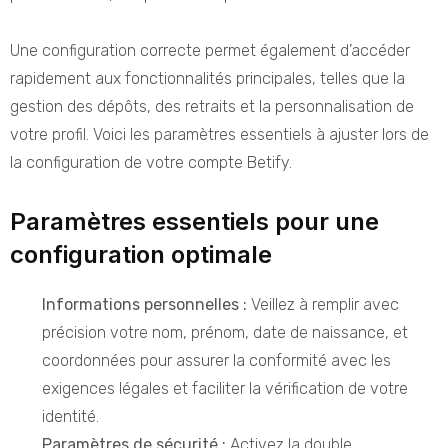
Une configuration correcte permet également d’accéder
rapidement aux fonctionnalités principales, telles que la
gestion des dépôts, des retraits et la personnalisation de
votre profil. Voici les paramètres essentiels à ajuster lors de
la configuration de votre compte Betify.
Paramètres essentiels pour une
configuration optimale
Informations personnelles :
Veillez à remplir avec
précision votre nom, prénom, date de naissance, et
coordonnées pour assurer la conformité avec les
exigences légales et faciliter la vérification de votre
identité.
Paramètres de sécurité :
Activez la double