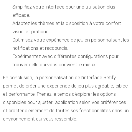
Simplifiez votre interface pour une utilisation plus
efficace.
Adaptez les thèmes et la disposition à votre confort
visuel et pratique.
Optimisez votre expérience de jeu en personnalisant les
notifications et raccourcis.
Expérimentez avec différentes configurations pour
trouver celle qui vous convient le mieux.
En conclusion, la personnalisation de l’interface Betify
permet de créer une expérience de jeu plus agréable, ciblée
et performante. Prenez le temps d’explorer les options
disponibles pour ajuster l’application selon vos préférences
et profiter pleinement de toutes ses fonctionnalités dans un
environnement qui vous ressemble.