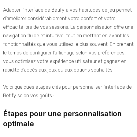
Adapter l’interface de Betify à vos habitudes de jeu permet
d’améliorer considérablement votre confort et votre
efficacité lors de vos sessions. La personnalisation offre une
navigation fluide et intuitive, tout en mettant en avant les
fonctionnalités que vous utilisez le plus souvent. En prenant
le temps de configurer l’affichage selon vos préférences,
vous optimisez votre expérience utilisateur et gagnez en
rapidité d’accès aux jeux ou aux options souhaités.
Voici quelques étapes clés pour personnaliser l’interface de
Betify selon vos goûts :
Étapes pour une personnalisation
optimale