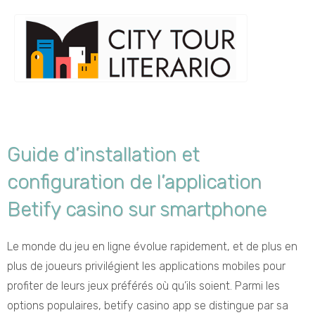
Guide d’installation et
configuration de l’application
Betify casino sur smartphone
Le monde du jeu en ligne évolue rapidement, et de plus en
plus de joueurs privilégient les applications mobiles pour
profiter de leurs jeux préférés où qu’ils soient. Parmi les
options populaires,
betify casino app
se distingue par sa