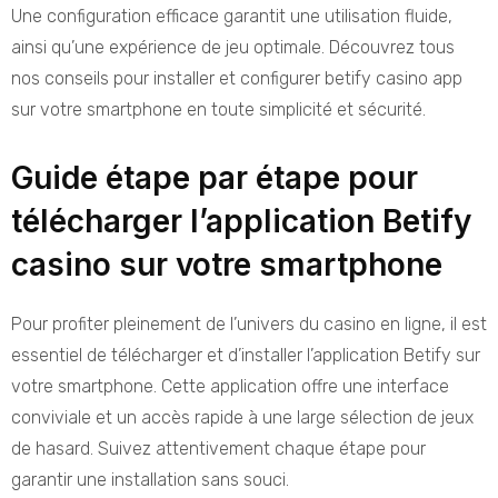
Une configuration efficace garantit une utilisation fluide,
ainsi qu’une expérience de jeu optimale. Découvrez tous
nos conseils pour installer et configurer
betify casino app
sur votre smartphone en toute simplicité et sécurité.
Guide étape par étape pour
télécharger l’application Betify
casino sur votre smartphone
Pour profiter pleinement de l’univers du casino en ligne, il est
essentiel de télécharger et d’installer l’application Betify sur
votre smartphone. Cette application offre une interface
conviviale et un accès rapide à une large sélection de jeux
de hasard. Suivez attentivement chaque étape pour
garantir une installation sans souci.