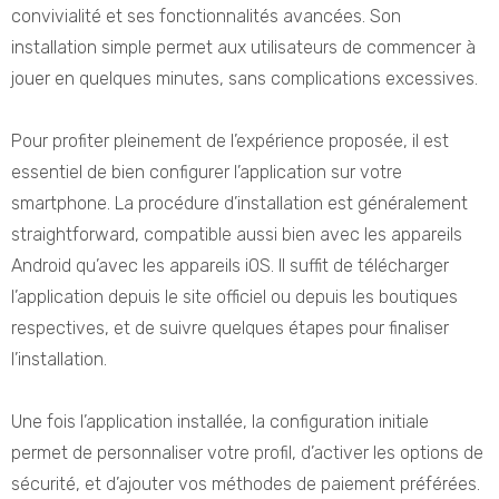
convivialité et ses fonctionnalités avancées. Son
installation simple permet aux utilisateurs de commencer à
jouer en quelques minutes, sans complications excessives.
Pour profiter pleinement de l’expérience proposée, il est
essentiel de bien configurer l’application sur votre
smartphone. La procédure d’installation est généralement
straightforward, compatible aussi bien avec les appareils
Android qu’avec les appareils iOS. Il suffit de télécharger
l’application depuis le site officiel ou depuis les boutiques
respectives, et de suivre quelques étapes pour finaliser
l’installation.
Une fois l’application installée, la configuration initiale
permet de personnaliser votre profil, d’activer les options de
sécurité, et d’ajouter vos méthodes de paiement préférées.