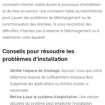
connexion Internet stable durant le processus d’installation
et de mise en service. Une connexion faible ou intermittente
peut causer des problèmes de téléchargement ou de
synchronisation des données. Si vous rencontrez des
difficultés, n’hésitez pas à relancer le téléchargement ou à
redémarrer votre appareil.
Conseils pour résoudre les
problèmes d’installation
Vérifier l’espace de stockage
: Assurez-vous que votre
téléphone dispose de suffisamment d’espace libre.
Supprimez les applications ou fichiers inutiles si
nécessaire.
Mettre à jour le système d’exploitation
: Une version
obsolète du système peut empêcher l’installation.