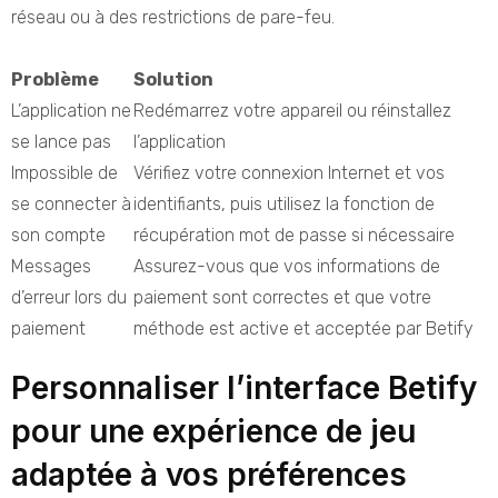
réseau ou à des restrictions de pare-feu.
Problème
Solution
L’application ne
Redémarrez votre appareil ou réinstallez
se lance pas
l’application
Impossible de
Vérifiez votre connexion Internet et vos
se connecter à
identifiants, puis utilisez la fonction de
son compte
récupération mot de passe si nécessaire
Messages
Assurez-vous que vos informations de
d’erreur lors du
paiement sont correctes et que votre
paiement
méthode est active et acceptée par Betify
Personnaliser l’interface Betify
pour une expérience de jeu
adaptée à vos préférences