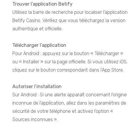
Trouver l’application Betify
Utilisez la barre de recherche pour localiser l’application
Betify Casino. Vérifiez que vous téléchargez la version
authentique et officielle.
Télécharger l’application
Pour Android : appuyez sur le bouton « Télécharger »
ou « Installer » sur la page officielle. Si vous utilisez iOS,
cliquez sur le bouton correspondant dans l’App Store.
Autoriser l’installation
Sur Android : Si une alerte apparaît concernant l’origine
inconnue de l’application, allez dans les paramètres de
sécurité de votre téléphone et activez l’option «
Sources inconnues ».