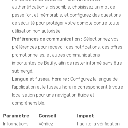
authentification si disponible, choisissez un mot de
passe fort et mémorable, et configurez des questions
de sécurité pour protéger votre compte contre toute
utilisation non autorisée.
Préférences de communication :
Sélectionnez vos
préférences pour recevoir des notifications, des offres
promotionnelles, et autres communications
importantes de Betify, afin de rester informé sans être
submergé.
Langue et fuseau horaire :
Configurez la langue de
l’application et le fuseau horaire correspondant à votre
localisation pour une navigation fluide et
compréhensible.
Paramètre
Conseil
Impact
Informations
Vérifiez
Facilite la vérification