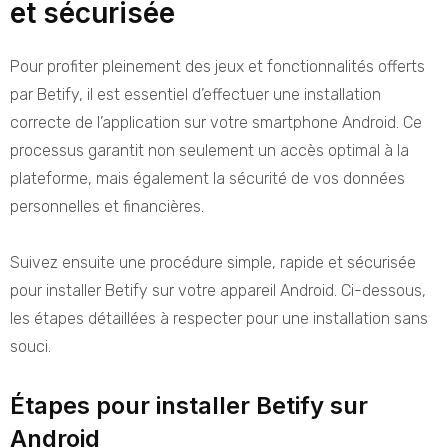
et sécurisée
Pour profiter pleinement des jeux et fonctionnalités offerts
par Betify, il est essentiel d’effectuer une installation
correcte de l’application sur votre smartphone Android. Ce
processus garantit non seulement un accès optimal à la
plateforme, mais également la sécurité de vos données
personnelles et financières.
Suivez ensuite une procédure simple, rapide et sécurisée
pour installer Betify sur votre appareil Android. Ci-dessous,
les étapes détaillées à respecter pour une installation sans
souci.
Étapes pour installer Betify sur
Android