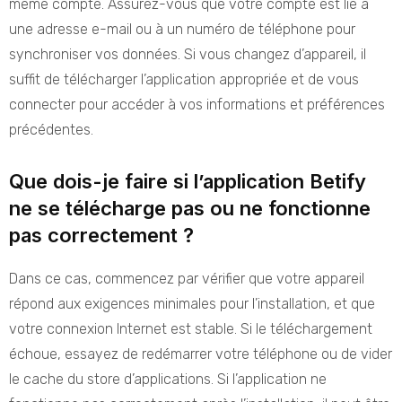
même compte. Assurez-vous que votre compte est lié à
une adresse e-mail ou à un numéro de téléphone pour
synchroniser vos données. Si vous changez d’appareil, il
suffit de télécharger l’application appropriée et de vous
connecter pour accéder à vos informations et préférences
précédentes.
Que dois-je faire si l’application Betify
ne se télécharge pas ou ne fonctionne
pas correctement ?
Dans ce cas, commencez par vérifier que votre appareil
répond aux exigences minimales pour l’installation, et que
votre connexion Internet est stable. Si le téléchargement
échoue, essayez de redémarrer votre téléphone ou de vider
le cache du store d’applications. Si l’application ne