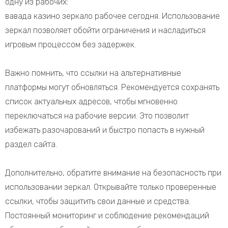
одну из рабочих:
вавада казино зеркало рабочее сегодня
. Использование
зеркал позволяет обойти ограничения и насладиться
игровым процессом без задержек.
Важно помнить, что ссылки на альтернативные
платформы могут обновляться. Рекомендуется сохранять
список актуальных адресов, чтобы мгновенно
переключаться на рабочие версии. Это позволит
избежать разочарований и быстро попасть в нужный
раздел сайта.
Дополнительно, обратите внимание на безопасность при
использовании зеркал. Открывайте только проверенные
ссылки, чтобы защитить свои данные и средства.
Постоянный мониторинг и соблюдение рекомендаций