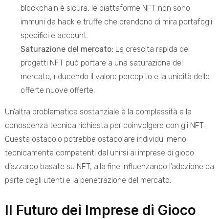
blockchain è sicura, le piattaforme NFT non sono
immuni da hack e truffe che prendono di mira portafogli
specifici e account.
Saturazione del mercato:
La crescita rapida dei
progetti NFT può portare a una saturazione del
mercato, riducendo il valore percepito e la unicità delle
offerte nuove offerte.
Un’altra problematica sostanziale è la complessità e la
conoscenza tecnica richiesta per coinvolgere con gli NFT.
Questa ostacolo potrebbe ostacolare individui meno
tecnicamente competenti dal unirsi ai imprese di gioco
d’azzardo basate su NFT, alla fine influenzando l’adozione da
parte degli utenti e la penetrazione del mercato.
Il Futuro dei Imprese di Gioco