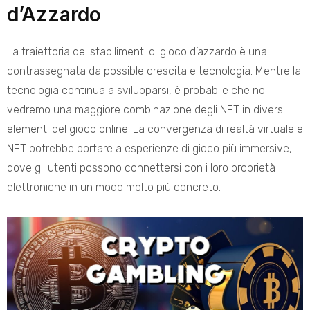
d’Azzardo
La traiettoria dei stabilimenti di gioco d’azzardo è una
contrassegnata da possible crescita e tecnologia. Mentre la
tecnologia continua a svilupparsi, è probabile che noi
vedremo una maggiore combinazione degli NFT in diversi
elementi del gioco online. La convergenza di realtà virtuale e
NFT potrebbe portare a esperienze di gioco più immersive,
dove gli utenti possono connettersi con i loro proprietà
elettroniche in un modo molto più concreto.