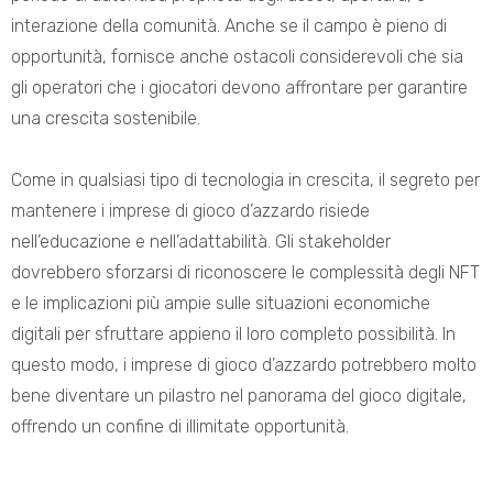
interazione della comunità. Anche se il campo è pieno di
opportunità, fornisce anche ostacoli considerevoli che sia
gli operatori che i giocatori devono affrontare per garantire
una crescita sostenibile.
Come in qualsiasi tipo di tecnologia in crescita, il segreto per
mantenere i imprese di gioco d’azzardo risiede
nell’educazione e nell’adattabilità. Gli stakeholder
dovrebbero sforzarsi di riconoscere le complessità degli NFT
e le implicazioni più ampie sulle situazioni economiche
digitali per sfruttare appieno il loro completo possibilità. In
questo modo, i imprese di gioco d’azzardo potrebbero molto
bene diventare un pilastro nel panorama del gioco digitale,
offrendo un confine di illimitate opportunità.