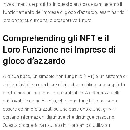
investimento, e profitto. In questo articolo, esamineremo il
funzionamento dei imprese di gioco d’azzardo, esaminando i
loro benefici, difficoltà, e prospettive future.
Comprehending gli NFT e il
Loro Funzione nei Imprese di
gioco d’azzardo
Alla sua base, un simbolo non fungibile (NFT) è un sistema di
dati archiviati su una blockchain che certifica una proprietà
elettronica unico e non intercambiabile. A differenza delle
criptovalute come Bitcoin, che sono fungibili e possono
essere commercializzati su una base uno a uno, gli NFT
portano informazioni distintive che distingue ciascuno.
Questa proprietà ha risultato in il loro ampio utilizzo in