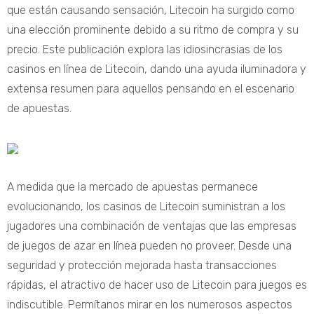
que están causando sensación, Litecoin ha surgido como
una elección prominente debido a su ritmo de compra y su
precio. Este publicación explora las idiosincrasias de los
casinos en línea de Litecoin, dando una ayuda iluminadora y
extensa resumen para aquellos pensando en el escenario
de apuestas.
A medida que la mercado de apuestas permanece
evolucionando, los casinos de Litecoin suministran a los
jugadores una combinación de ventajas que las empresas
de juegos de azar en línea pueden no proveer. Desde una
seguridad y protección mejorada hasta transacciones
rápidas, el atractivo de hacer uso de Litecoin para juegos es
indiscutible. Permítanos mirar en los numerosos aspectos