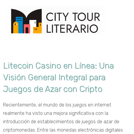
Litecoin Casino en Línea: Una
Visión General Integral para
Juegos de Azar con Cripto
Recientemente, el mundo de los juegos en internet
realmente ha visto una mejora significativa con la
introducción de establecimientos de juegos de azar de
criptomonedas. Entre las monedas electrónicas digitales