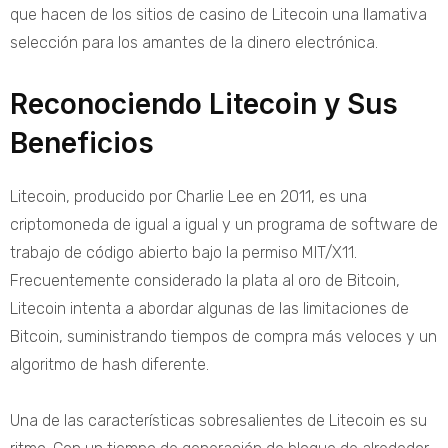
que hacen de los sitios de casino de Litecoin una llamativa
selección para los amantes de la dinero electrónica.
Reconociendo Litecoin y Sus
Beneficios
Litecoin, producido por Charlie Lee en 2011, es una
criptomoneda de igual a igual y un programa de software de
trabajo de código abierto bajo la permiso MIT/X11.
Frecuentemente considerado la plata al oro de Bitcoin,
Litecoin intenta a abordar algunas de las limitaciones de
Bitcoin, suministrando tiempos de compra más veloces y un
algoritmo de hash diferente.
Una de las características sobresalientes de Litecoin es su