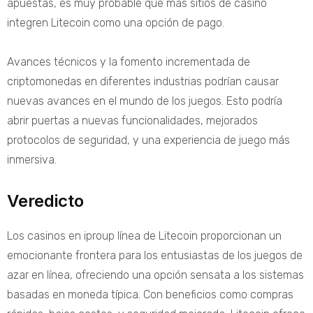
apuestas, es muy probable que más sitios de casino
integren Litecoin como una opción de pago.
Avances técnicos y la fomento incrementada de
criptomonedas en diferentes industrias podrían causar
nuevas avances en el mundo de los juegos. Esto podría
abrir puertas a nuevas funcionalidades, mejorados
protocolos de seguridad, y una experiencia de juego más
inmersiva.
Veredicto
Los casinos en
iproup
línea de Litecoin proporcionan un
emocionante frontera para los entusiastas de los juegos de
azar en línea, ofreciendo una opción sensata a los sistemas
basadas en moneda típica. Con beneficios como compras