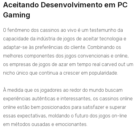
Aceitando Desenvolvimento em PC
Gaming
O fenômeno dos cassinos ao vivo é um testemunho da
capacidade da indústria de jogos de aceitar tecnologia e
adaptar-se às preferências do cliente. Combinando os
melhores componentes dos jogos convencionais e online,
os empresas de jogos de azar em tempo real carved out um
nicho único que continua a crescer em popularidade.
À medida que os jogadores ao redor do mundo buscam
experiências autênticas e interessantes, os cassinos online
online estão bem posicionados para satisfazer e superar
essas expectativas, moldando o futuro dos jogos on-line
em métodos ousadas e emocionantes.