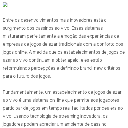
Entre os desenvolvimentos mais inovadores está o
surgimento dos cassinos ao vivo. Essas sistemas
misturaram perfeitamente a emoção das experiências de
empresas de jogos de azar tradicionais com a conforto dos
jogos online. À medida que os estabelecimentos de jogos de
azar ao vivo continuam a obter apelo, eles estão
reformulando percepções e definindo brand-new critérios
para o futuro dos jogos.
Fundamentalmente, um estabelecimento de jogos de azar
ao vivo é uma sistema on-line que permite aos jogadores
participar de jogos em tempo real facilitados por dealers ao
vivo. Usando tecnologia de streaming inovadora, os
jogadores podem apreciar um ambiente de cassino