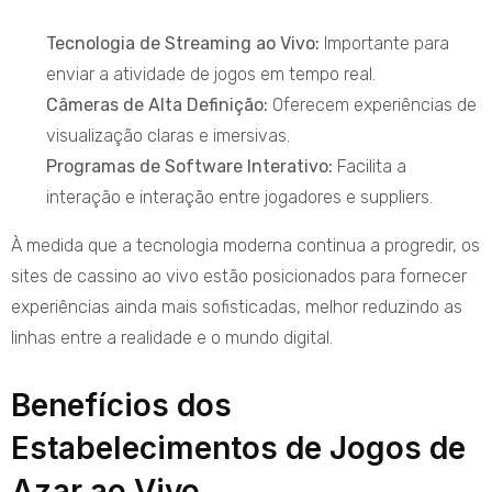
Tecnologia de Streaming ao Vivo:
Importante para
enviar a atividade de jogos em tempo real.
Câmeras de Alta Definição:
Oferecem experiências de
visualização claras e imersivas.
Programas de Software Interativo:
Facilita a
interação e interação entre jogadores e suppliers.
À medida que a tecnologia moderna continua a progredir, os
sites de cassino ao vivo estão posicionados para fornecer
experiências ainda mais sofisticadas, melhor reduzindo as
linhas entre a realidade e o mundo digital.
Benefícios dos
Estabelecimentos de Jogos de
Azar ao Vivo