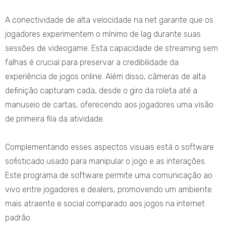
A conectividade de alta velocidade na net garante que os
jogadores experimentem o mínimo de lag durante suas
sessões de videogame. Esta capacidade de streaming sem
falhas é crucial para preservar a credibilidade da
experiência de jogos online. Além disso, câmeras de alta
definição capturam cada, desde o giro da roleta até a
manuseio de cartas, oferecendo aos jogadores uma visão
de primeira fila da atividade.
Complementando esses aspectos visuais está o software
sofisticado usado para manipular o jogo e as interações.
Este programa de software permite uma comunicação ao
vivo entre jogadores e dealers, promovendo um ambiente
mais atraente e social comparado aos jogos na internet
padrão.