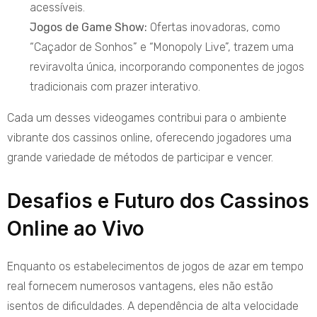
acessíveis.
Jogos de Game Show:
Ofertas inovadoras, como
“Caçador de Sonhos” e “Monopoly Live”, trazem uma
reviravolta única, incorporando componentes de jogos
tradicionais com prazer interativo.
Cada um desses videogames contribui para o ambiente
vibrante dos cassinos online, oferecendo jogadores uma
grande variedade de métodos de participar e vencer.
Desafios e Futuro dos Cassinos
Online ao Vivo
Enquanto os estabelecimentos de jogos de azar em tempo
real fornecem numerosos vantagens, eles não estão
isentos de dificuldades. A dependência de alta velocidade