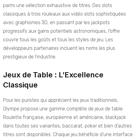
parmi une sélection exhaustive de titres. Des slots
classiques à trois rouleaux aux vidéo slots sophistiquées
avec graphismes 3D, en passant par les jackpots
progressifs aux gains potentiels astronomiques, l’offre
couvre tous les goûts et tous les styles de jeu. Les
développeurs partenaires incluent les noms les plus
prestigieux de l’industrie.
Jeux de Table : L’Excellence
Classique
Pour les puristes qui apprécient les jeux traditionnels,
Olympe propose une gamme complète de jeux de table.
Roulette française, européenne et américaine, blackjack
dans toutes ses variantes, baccarat, poker et bien d’autres
titres sont disponibles. Chaque jeu bénéficie d’une interface