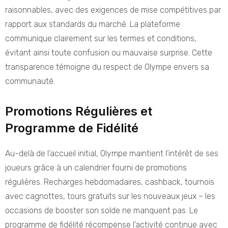
raisonnables, avec des exigences de mise compétitives par
rapport aux standards du marché. La plateforme
communique clairement sur les termes et conditions,
évitant ainsi toute confusion ou mauvaise surprise. Cette
transparence témoigne du respect de Olympe envers sa
communauté.
Promotions Régulières et
Programme de Fidélité
Au-delà de l’accueil initial, Olympe maintient l’intérêt de ses
joueurs grâce à un calendrier fourni de promotions
régulières. Recharges hebdomadaires, cashback, tournois
avec cagnottes, tours gratuits sur les nouveaux jeux – les
occasions de booster son solde ne manquent pas. Le
programme de fidélité récompense l’activité continue avec