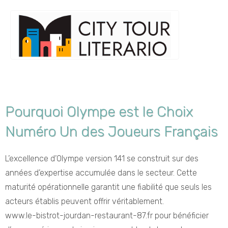
Pourquoi Olympe est le Choix
Numéro Un des Joueurs Français
L’excellence d’Olympe version 141 se construit sur des
années d’expertise accumulée dans le secteur. Cette
maturité opérationnelle garantit une fiabilité que seuls les
acteurs établis peuvent offrir véritablement.
www.le-bistrot-jourdan-restaurant-87.fr
pour bénéficier