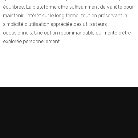
équilibrée. La plateforme offre suffisamment de variété pour
maintenir l’intérêt sur le long terme, tout en préservant la
simplicité d’utilisation appréciée des utilisateurs
occasionnels. Une option recommandable qui mérite d’être
explorée personnellement.