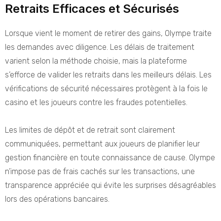
Retraits Efficaces et Sécurisés
Lorsque vient le moment de retirer des gains, Olympe traite
les demandes avec diligence. Les délais de traitement
varient selon la méthode choisie, mais la plateforme
s’efforce de valider les retraits dans les meilleurs délais. Les
vérifications de sécurité nécessaires protègent à la fois le
casino et les joueurs contre les fraudes potentielles.
Les limites de dépôt et de retrait sont clairement
communiquées, permettant aux joueurs de planifier leur
gestion financière en toute connaissance de cause. Olympe
n’impose pas de frais cachés sur les transactions, une
transparence appréciée qui évite les surprises désagréables
lors des opérations bancaires.