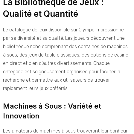
La Bibliothèque de Jeux :
Qualité et Quantité
Le catalogue de jeux disponible sur Olympe impressionne
par sa diversité et sa qualité. Les joueurs découvrent une
bibliothèque riche comprenant des centaines de machines
à sous, des jeux de table classiques, des options de casino
en direct et bien d’autres divertissements. Chaque
catégorie est soigneusement organisée pour faciliter la
recherche et permettre aux utilisateurs de trouver
rapidement leurs jeux préférés.
Machines à Sous : Variété et
Innovation
Les amateurs de machines à sous trouveront leur bonheur