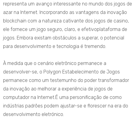
representa um avanço interessante no mundo dos jogos de
azar na Internet. Incorporando as vantagens da inovação
blockchain com a natureza cativante dos jogos de casino,
ele fornece um jogo seguro, claro, e efetivoplataforma de
jogos. Embora existam obstáculos a superar, o potencial
para desenvolvimento e tecnologia é tremendo.
À medida que o cenário eletrônico permanece a
desenvolver-se, o Polygon Estabelecimento de Jogos
permanece como um testemunho do poder transformador
da inovação ao melhorar a experiência de jogos de
computador na Internet.É uma personificação de como
indústrias padrões podem ajustar-se e florescer na era do
desenvolvimento eletrónico.