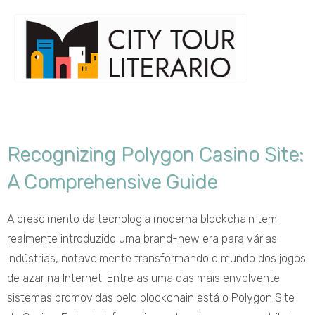
Recognizing Polygon Casino Site:
A Comprehensive Guide
A crescimento da tecnologia moderna blockchain tem
realmente introduzido uma brand-new era para várias
indústrias, notavelmente transformando o mundo dos jogos
de azar na Internet. Entre as uma das mais envolvente
sistemas promovidas pelo blockchain está o Polygon Site