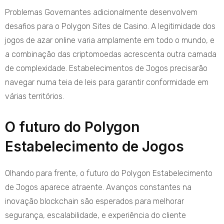
Problemas Governantes adicionalmente desenvolvem
desafios para o Polygon Sites de Casino. A legitimidade dos
jogos de azar online varia amplamente em todo o mundo, e
a combinação das criptomoedas acrescenta outra camada
de complexidade. Estabelecimentos de Jogos precisarão
navegar numa teia de leis para garantir conformidade em
várias territórios.
O futuro do Polygon
Estabelecimento de Jogos
Olhando para frente, o futuro do Polygon Estabelecimento
de Jogos aparece atraente. Avanços constantes na
inovação blockchain são esperados para melhorar
segurança, escalabilidade, e experiência do cliente