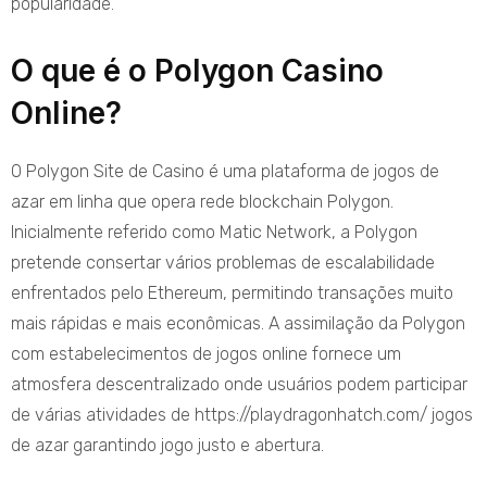
popularidade.
O que é o Polygon Casino
Online?
O Polygon Site de Casino é uma plataforma de jogos de
azar em linha que opera rede blockchain Polygon.
Inicialmente referido como Matic Network, a Polygon
pretende consertar vários problemas de escalabilidade
enfrentados pelo Ethereum, permitindo transações muito
mais rápidas e mais econômicas. A assimilação da Polygon
com estabelecimentos de jogos online fornece um
atmosfera descentralizado onde usuários podem participar
de várias atividades de
https://playdragonhatch.com/
jogos
de azar garantindo jogo justo e abertura.