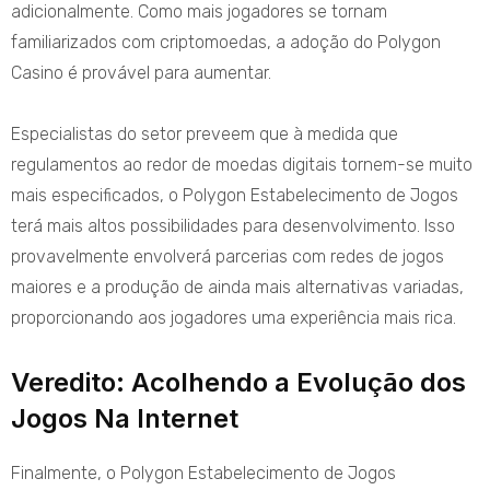
adicionalmente. Como mais jogadores se tornam
familiarizados com criptomoedas, a adoção do Polygon
Casino é provável para aumentar.
Especialistas do setor preveem que à medida que
regulamentos ao redor de moedas digitais tornem-se muito
mais especificados, o Polygon Estabelecimento de Jogos
terá mais altos possibilidades para desenvolvimento. Isso
provavelmente envolverá parcerias com redes de jogos
maiores e a produção de ainda mais alternativas variadas,
proporcionando aos jogadores uma experiência mais rica.
Veredito: Acolhendo a Evolução dos
Jogos Na Internet
Finalmente, o Polygon Estabelecimento de Jogos