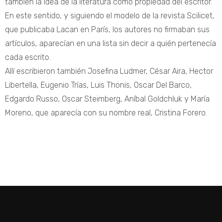
también la idea de la literatura como propiedad del escritor.
En este sentido, y siguiendo el modelo de la revista Scilicet,
que publicaba Lacan en París, los autores no firmaban sus
artículos, aparecían en una lista sin decir a quién pertenecía
cada escrito.
Allí escribieron también Josefina Ludmer, César Aira, Hector
Libertella, Eugenio Trías, Luis Thonis, Oscar Del Barco,
Edgardo Russo, Oscar Steimberg, Aníbal Goldchluk y María
Moreno, que aparecía con su nombre real, Cristina Forero.