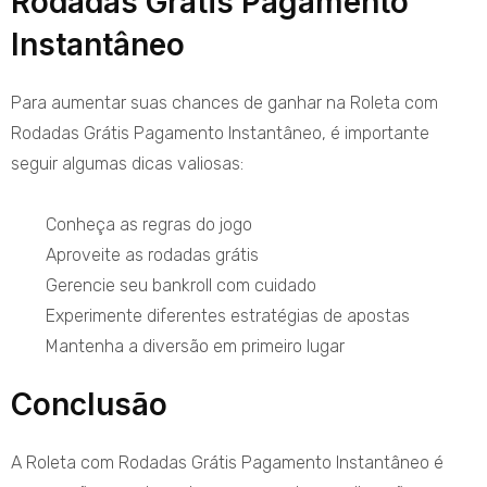
Rodadas Grátis Pagamento
Instantâneo
Para aumentar suas chances de ganhar na Roleta com
Rodadas Grátis Pagamento Instantâneo, é importante
seguir algumas dicas valiosas:
Conheça as regras do jogo
Aproveite as rodadas grátis
Gerencie seu bankroll com cuidado
Experimente diferentes estratégias de apostas
Mantenha a diversão em primeiro lugar
Conclusão
A Roleta com Rodadas Grátis Pagamento Instantâneo é