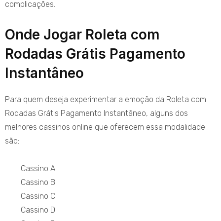
complicações.
Onde Jogar Roleta com
Rodadas Grátis Pagamento
Instantâneo
Para quem deseja experimentar a emoção da Roleta com
Rodadas Grátis Pagamento Instantâneo, alguns dos
melhores cassinos online que oferecem essa modalidade
são:
Cassino A
Cassino B
Cassino C
Cassino D