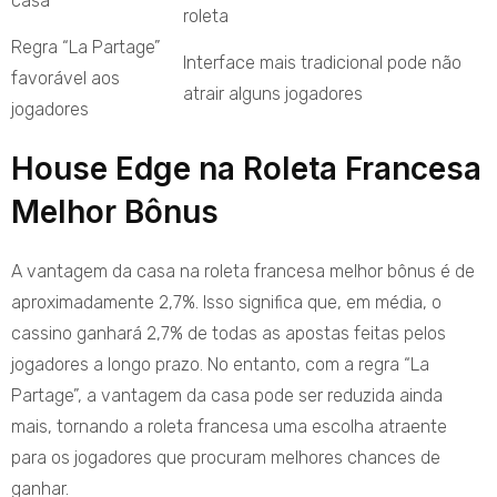
casa
roleta
Regra “La Partage”
Interface mais tradicional pode não
favorável aos
atrair alguns jogadores
jogadores
House Edge na Roleta Francesa
Melhor Bônus
A vantagem da casa na roleta francesa melhor bônus é de
aproximadamente 2,7%. Isso significa que, em média, o
cassino ganhará 2,7% de todas as apostas feitas pelos
jogadores a longo prazo. No entanto, com a regra “La
Partage”, a vantagem da casa pode ser reduzida ainda
mais, tornando a roleta francesa uma escolha atraente
para os jogadores que procuram melhores chances de
ganhar.