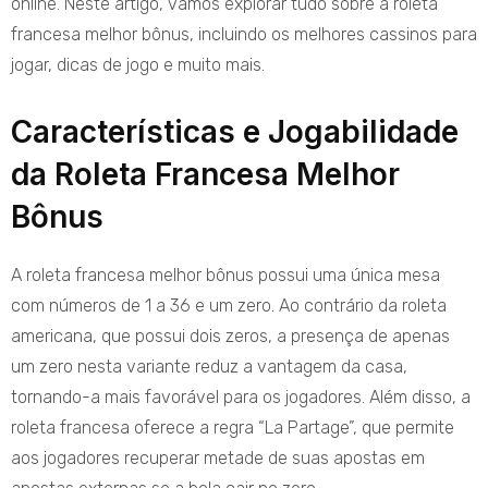
online. Neste artigo, vamos explorar tudo sobre
a roleta
francesa melhor bônus, incluindo os melhores cassinos para
jogar, dicas de jogo e muito mais.
Características e Jogabilidade
da Roleta Francesa Melhor
Bônus
A roleta francesa melhor bônus possui uma única mesa
com números de 1 a 36 e um zero. Ao contrário da roleta
americana, que possui dois zeros, a presença de apenas
um zero nesta variante reduz a vantagem da casa,
tornando-a mais favorável para os jogadores. Além disso, a
roleta francesa oferece a regra “La Partage”, que permite
aos jogadores recuperar metade de suas apostas em