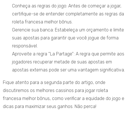
Conheça as regras do jogo: Antes de começar a jogar,
certifique-se de entender completamente as regras da
roleta francesa melhor bônus.
Gerencie sua banca: Estabeleça um orçamento e limite
suas apostas para garantir que você jogue de forma
responsável.
Aproveite a regra “La Partage”: A regra que permite aos
jogadores recuperar metade de suas apostas em
apostas externas pode ser uma vantagem significativa.
Fique atento para a segunda parte do artigo, onde
discutiremos os melhores cassinos para jogar roleta
francesa melhor bônus, como verificar a equidade do jogo e
dicas para maximizar seus ganhos. Não perca!