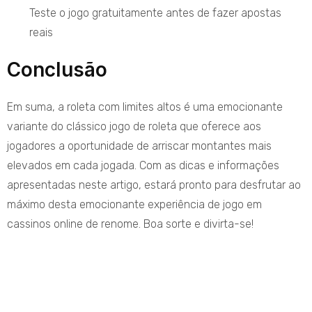
Teste o jogo gratuitamente antes de fazer apostas
reais
Conclusão
Em suma, a roleta com limites altos é uma emocionante
variante do clássico jogo de roleta que oferece aos
jogadores a oportunidade de arriscar montantes mais
elevados em cada jogada. Com as dicas e informações
apresentadas neste artigo, estará pronto para desfrutar ao
máximo desta emocionante experiência de jogo em
cassinos online de renome. Boa sorte e divirta-se!