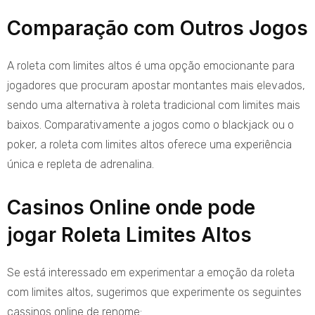
Comparação com Outros Jogos
A roleta com limites altos é uma opção emocionante para
jogadores que procuram apostar montantes mais elevados,
sendo uma alternativa à roleta tradicional com limites mais
baixos. Comparativamente a jogos como o blackjack ou o
poker, a roleta com limites altos oferece uma experiência
única e repleta de adrenalina.
Casinos Online onde pode
jogar Roleta Limites Altos
Se está interessado em experimentar a emoção da roleta
com limites altos, sugerimos que experimente os seguintes
cassinos online de renome: