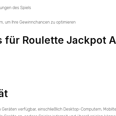
lungen des Spiels
em, um Ihre Gewinnchancen zu optimieren
 für Roulette Jackpot 
ät
len Geräten verfügbar, einschließlich Desktop-Computern, Mobilt