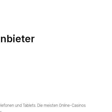
Anbieter
elefonen und Tablets. Die meisten Online-Casinos