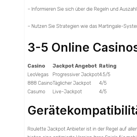
– Informieren Sie sich über die Regeln und Auszah
– Nutzen Sie Strategien wie das Martingale-Syst
3-5 Online Casinos
Casino
Jackpot Angebot
Rating
LeoVegas
Progressiver Jackpot
4.5/5
888 Casino
Täglicher Jackpot
4/5
Casumo
Live-Jackpot
4/5
Gerätekompatibilit
Roulette Jackpot Anbieter ist in der Regel auf al