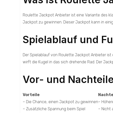
Roulette Jackpot Anbieter ist eine Variante des k
Jackpot zu gewinnen. Dieser Jackpot kann in eini
Spielablauf und F
Der Spielablauf von Roulette Jackpot Anbieter ist d
wirft die Kugel in das sich drehende Rad. Der Ja
Vor- und Nachteile
Vorteile
Nachte
– Die Chance, einen Jackpot zu gewinnen
– Höhere
– Zusätzliche Spannung beim Spiel
– Nicht 