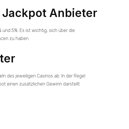
e Jackpot Anbieter
 und 5%. Es ist wichtig, sich über die
ncen zu haben.
ter
n des jeweiligen Casinos ab. In der Regel
 einen zusätzlichen Gewinn darstellt.