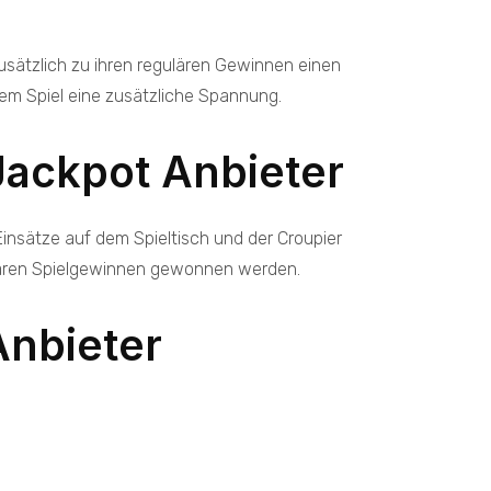
zusätzlich zu ihren regulären Gewinnen einen
em Spiel eine zusätzliche Spannung.
Jackpot Anbieter
 Einsätze auf dem Spieltisch und der Croupier
gulären Spielgewinnen gewonnen werden.
Anbieter