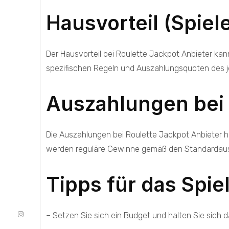
Hausvorteil (Spiel
Der Hausvorteil bei Roulette Jackpot Anbieter kann 
spezifischen Regeln und Auszahlungsquoten des j
Auszahlungen bei 
Die Auszahlungen bei Roulette Jackpot Anbieter hä
werden reguläre Gewinne gemäß den Standardausza
Tipps für das Spie
– Setzen Sie sich ein Budget und halten Sie sich 