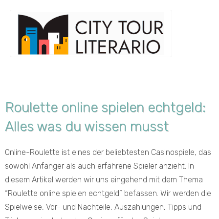
Roulette online spielen echtgeld:
Alles was du wissen musst
Online-Roulette ist eines der beliebtesten Casinospiele, das
sowohl Anfänger als auch erfahrene Spieler anzieht. In
diesem Artikel werden wir uns eingehend mit dem Thema
“Roulette online spielen echtgeld” befassen. Wir werden die
Spielweise, Vor- und Nachteile, Auszahlungen, Tipps und