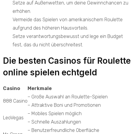
Setze auf Außenwetten, um deine Gewinnchancen zu
erhöhen.
Vermeide das Spielen von amerikanischem Roulette
aufgrund des höheren Hausvorteils.
Setze verantwortungsbewusst und lege ein Budget
fest, das du nicht überschreitest.
Die besten Casinos für Roulette
online spielen echtgeld
Casino
Merkmale
– Große Auswahl an Roulette-Spielen
888 Casino
– Attraktive Boni und Promotionen
– Mobiles Spielen möglich
LeoVegas
– Schnelle Auszahlungen
– Benutzerfreundliche Oberfläche