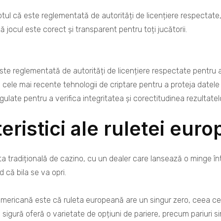
tul că este reglementată de autorități de licențiere respectate
jocul este corect și transparent pentru toți jucătorii.
te reglementată de autorități de licențiere respectate pentru a
 cele mai recente tehnologii de criptare pentru a proteja datele p
ulate pentru a verifica integritatea și corectitudinea rezultatelo
ristici ale ruletei eur
a tradițională de cazino, cu un dealer care lansează o minge înt
că bila se va opri.
 americană este că ruleta europeană are un singur zero, ceea ce 
sigură oferă o varietate de opțiuni de pariere, precum pariuri sim