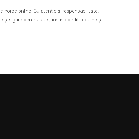
e noroc online. Cu atenție și responsabilitate,
și sigure pentru a te juca în condiții optime și