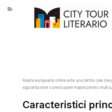
Ruleta europeană online este unul dintre cele mai p
siguranța este o preocupare majoră pentru mulți ju
Caracteristici prin