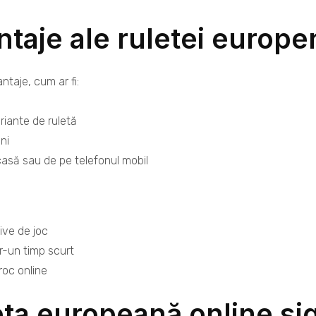
ntaje ale ruletei europe
taje, cum ar fi:
riante de ruletă
ni
casă sau de pe telefonul mobil
ve de joc
tr-un timp scurt
roc online
ta europeană online si