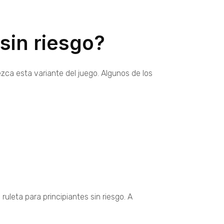
 sin riesgo?
ezca esta variante del juego. Algunos de los
uleta para principiantes sin riesgo. A