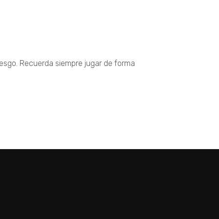
riesgo. Recuerda siempre jugar de forma