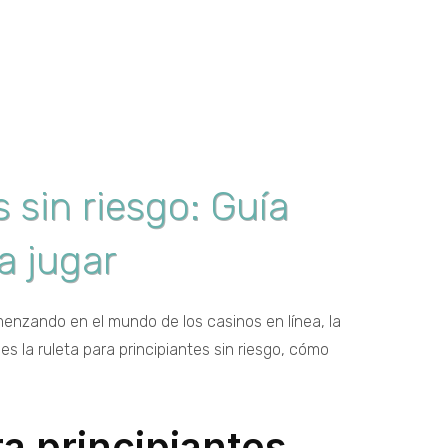
 sin riesgo: Guía
a jugar
enzando en el mundo de los casinos en línea, la
es la ruleta para principiantes sin riesgo, cómo
ra principiantes