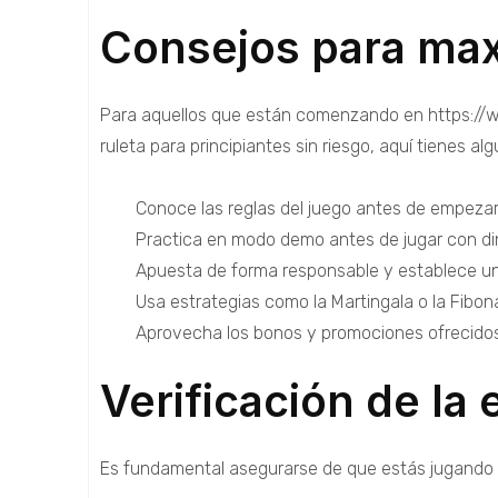
Consejos para max
Para aquellos que están comenzando en
https://
ruleta para principiantes sin riesgo, aquí tienes a
Conoce las reglas del juego antes de empeza
Practica en modo demo antes de jugar con din
Apuesta de forma responsable y establece un 
Usa estrategias como la Martingala o la Fibon
Aprovecha los bonos y promociones ofrecidos
Verificación de la
Es fundamental asegurarse de que estás jugando en 