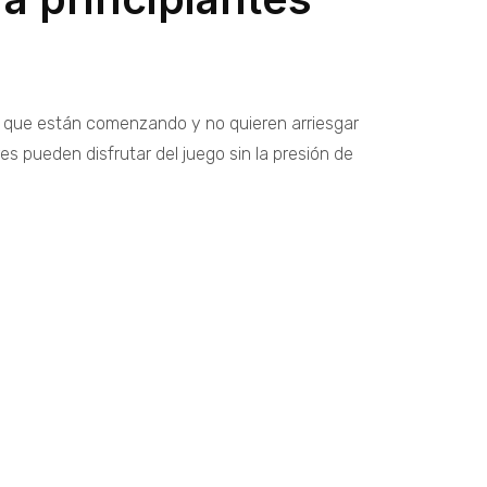
os que están comenzando y no quieren arriesgar
res pueden disfrutar del juego sin la presión de