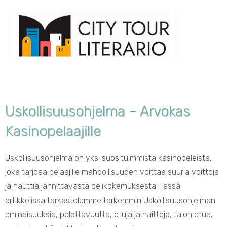
Uskollisuusohjelma – Arvokas
Kasinopelaajille
Uskollisuusohjelma on yksi suosituimmista kasinopeleistä,
joka tarjoaa pelaajille mahdollisuuden voittaa suuria voittoja
ja nauttia jännittävästä pelikokemuksesta. Tässä
artikkelissa tarkastelemme tarkemmin Uskollisuusohjelman
ominaisuuksia, pelattavuutta, etuja ja haittoja, talon etua,