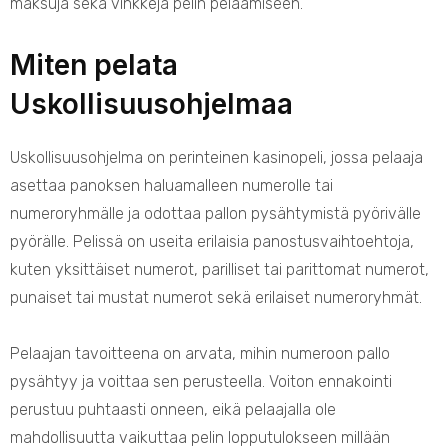
maksuja sekä vinkkejä pelin pelaamiseen.
Miten pelata
Uskollisuusohjelmaa
Uskollisuusohjelma on perinteinen kasinopeli, jossa pelaaja
asettaa panoksen haluamalleen numerolle tai
numeroryhmälle ja odottaa pallon pysähtymistä pyörivälle
pyörälle. Pelissä on useita erilaisia panostusvaihtoehtoja,
kuten yksittäiset numerot, parilliset tai parittomat numerot,
punaiset tai mustat numerot sekä erilaiset numeroryhmät.
Pelaajan tavoitteena on arvata, mihin numeroon pallo
pysähtyy ja voittaa sen perusteella. Voiton ennakointi
perustuu puhtaasti onneen, eikä pelaajalla ole
mahdollisuutta vaikuttaa pelin lopputulokseen millään