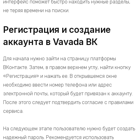
интерфейс поможет быстро находить нужные разделы,
не теряя времени на поиски.
Регистрация и создание
аккаунта в Vavada ВК
Для начала нужно зайти на страницу платформы
ВКонтакте. Затем, в правом верхнем углу, найти кнопку
«Регистрация» и нажать ее. В открывшемся окне
необходимо ввести номер телефона или адрес
электронной почты, который будет привязан к аккаунту.
После этого следует подтвердить согласие с правилами
сервиса.
На следующем этапе пользователю нужно будет создать
надежный пароль. Рекомендуется использовать