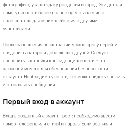
фотографию, указать дату рождения и город. Эти детали
помогут создать более полное представление о
пользователе для взаимодействия с другими
участниками.
После завершения регистрации можно сразу перейти к
созданию аватара и добавлению друзей. Следует
проверить настройки конфиденциальности – это
ключевой момент для обеспечения безопасности
аккаунта. Необходимо указать, кто может видеть профиль
и отправлять сообщения.
Первый вход в аккаунт
Вход в созданный аккаунт прост: необходимо ввести
номер телефона или e-mail и пароль. Если возникли