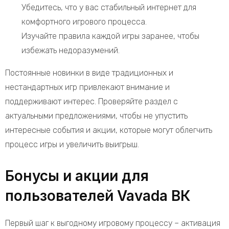
Убедитесь, что у вас стабильный интернет для
комфортного игрового процесса.
Изучайте правила каждой игры заранее, чтобы
избежать недоразумений.
Постоянные новинки в виде традиционных и
нестандартных игр привлекают внимание и
поддерживают интерес. Проверяйте раздел с
актуальными предложениями, чтобы не упустить
интересные события и акции, которые могут облегчить
процесс игры и увеличить выигрыш.
Бонусы и акции для
пользователей Vavada ВК
Первый шаг к выгодному игровому процессу – активация